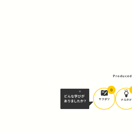
Produced
0
どんな学びが
ヤクダツ
ナルホド
ありましたか？