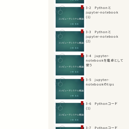
3-2 Pythonと
jupyter-notebook
(1)
3-3 Pythonと
jupyter-notebook
(2)
3-4 jupyter-
notebookを電卓として
使う
3-5 jupyter-
notebookのtips
3-6 Pythonコード
(1)
3-7 Pythonコード