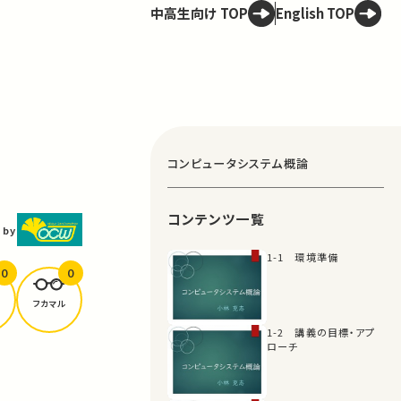
中高生向け TOP
English TOP
コンピュータシステム概論
コンテンツ一覧
 by
1-1 環境準備
0
0
フカマル
1-2 講義の目標・アプ
ローチ