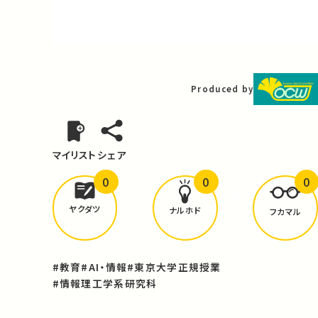
Video
Produced by
マイリスト
シェア
0
0
0
どんな学びが
ありましたか？
ヤクダツ
ナルホド
フカマル
#教育
#AI・情報
#東京大学正規授業
#情報理工学系研究科