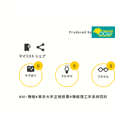
Video
Produced by
マイリスト
シェア
0
0
0
どんな学びが
ありましたか？
ヤクダツ
ナルホド
フカマル
#AI・情報
#東京大学正規授業
#情報理工学系研究科