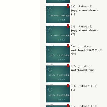
3-2 Pythonと
jupyter-notebook
(1)
3-3 Pythonと
jupyter-notebook
(2)
3-4 jupyter-
notebookを電卓として
使う
3-5 jupyter-
notebookのtips
3-6 Pythonコード
(1)
3-7 Pythonコード