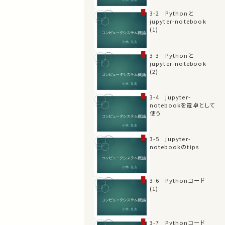
3-2 Pythonと
jupyter-notebook
(1)
3-3 Pythonと
jupyter-notebook
(2)
3-4 jupyter-
notebookを電卓として
使う
3-5 jupyter-
notebookのtips
3-6 Pythonコード
(1)
3-7 Pythonコード