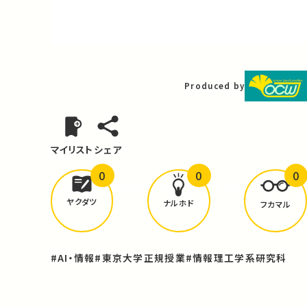
Video
Produced by
マイリスト
シェア
0
0
0
どんな学びが
ありましたか？
ヤクダツ
ナルホド
フカマル
#AI・情報
#東京大学正規授業
#情報理工学系研究科