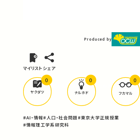
Video
Produced by
マイリスト
シェア
0
0
0
どんな学びが
ありましたか？
ヤクダツ
ナルホド
フカマル
#AI・情報
#人口・社会問題
#東京大学正規授業
#情報理工学系研究科