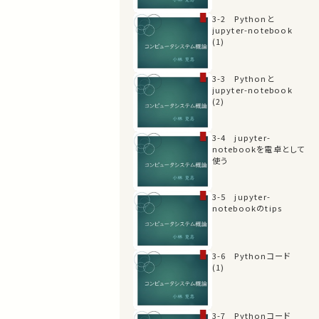
3-2 Pythonと
jupyter-notebook
(1)
3-3 Pythonと
jupyter-notebook
(2)
3-4 jupyter-
notebookを電卓として
使う
3-5 jupyter-
notebookのtips
3-6 Pythonコード
(1)
3-7 Pythonコード