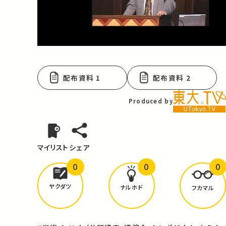
Video
配布資料 1
配布資料 2
Produced by
マイリスト
シェア
0
0
0
どんな学びが
ありましたか？
ヤクダツ
ナルホド
フカマル