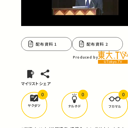
Video
配布資料 1
配布資料 2
Produced by
マイリスト
シェア
0
0
0
どんな学びが
ありましたか？
ヤクダツ
ナルホド
フカマル