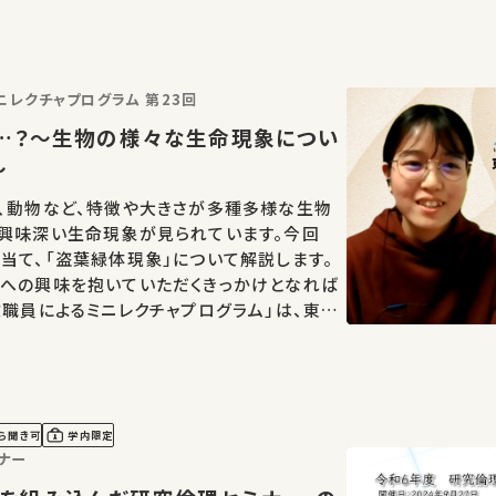
東大院生・教職員によるミニレクチャプログラム 第23回
…？～生物の様々な生命現象につい
～
、動物など、特徴や大きさが多種多様な生物
に興味深い生命現象が見られています。今回
当て、「盗葉緑体現象」について解説します。
物への興味を抱いていただくきっかけとなれば
教職員によるミニレクチャプログラム」は、東京
ルティプログラム（大学で教えることを学ぶプ
…
ら聞き可
学内限定
ナー