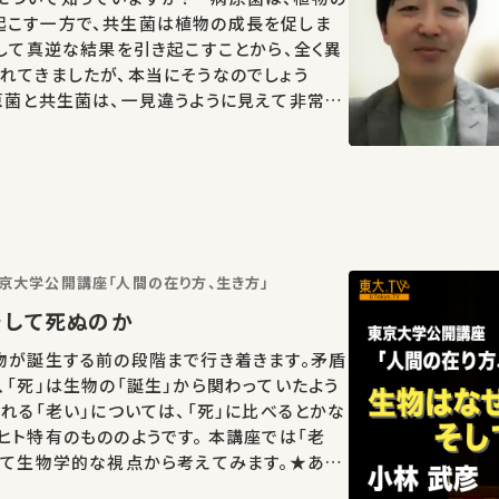
起こす一方で、共生菌は植物の成長を促しま
対して真逆な結果を引き起こすことから、全く異
れてきましたが、本当にそうなのでしょう
原菌と共生菌は、一見違うように見えて非常に
、そのことを踏まえてどのように病原性を抑
活用し…
）東京大学公開講座「人間の在り方、生き方」
そして死ぬのか
物が誕生する前の段階まで行き着きます。矛盾
、「死」は生物の「誕生」から関わっていたよう
訪れる「老い」については、「死」に比べるとかな
ヒト特有のもののようです。 本講座では「老
いて生物学的な視点から考えてみます。★あな
かの学びに繋がるかもしれません。 お気に入