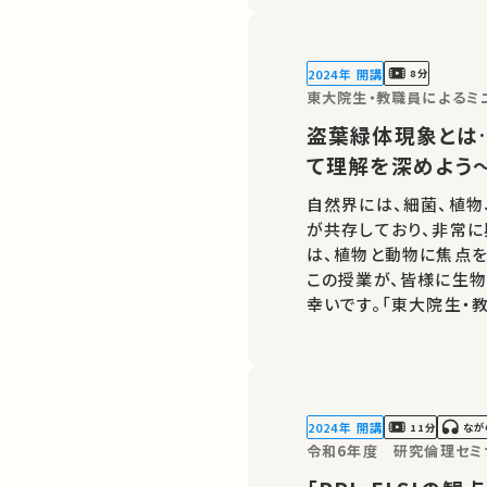
2024年 開講
8分
盗葉緑体現象とは
て理解を深めよう
自然界には、細菌、植物
が共存しており、非常
は、植物と動物に焦点を
この授業が、皆様に生
幸いです。「東大院生・
大学フューチャーファカ
ログラムです：東大FFP
2024年 開講
11分
なが
令和6年度 研究倫理セミ