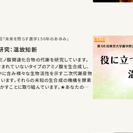
回「未来を照らす農学150年のあゆみ」
研究：温故知新
ミノ酸関連化合物の代謝を研究しています。
まれていないタイプのアミノ酸を生合成し、
中に含み様々な生物活性を示す二次代謝産物
ています。それらの未知の生合成の機構を酵素
かすことに取り組んでいます。★あなたのシェ
に繋がるかもしれません。 お気に入りの講
などでシ…