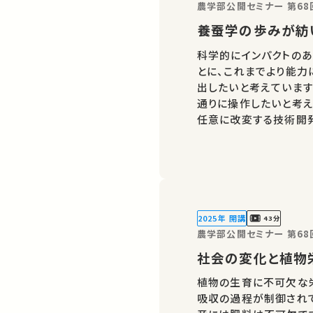
農学部公開セミナー 第68
養蚕学の歩みが紡
科学的にインパクトのあ
とに、これまでより能力
出したいと考えています
通りに操作したいと考え
任意に改変する技術開発
の誰かの学びに繋がるか
ればSNSなどでシェア
2025年 開講
43分
農学部公開セミナー 第68
社会の変化と植物
植物の生育に不可欠な
吸収の過程が制御され