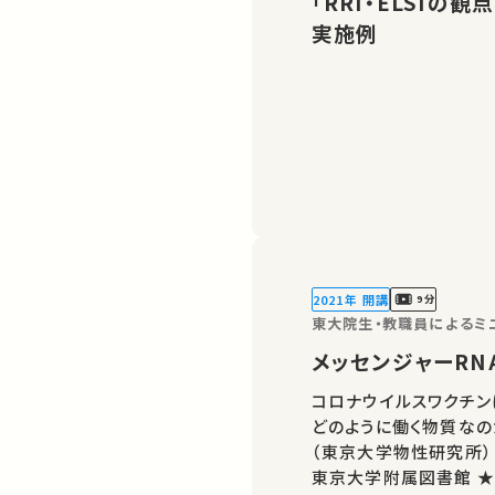
「RRI・ELSI
実施例
2021年 開講
9分
東大院生・教職員によるミニ
メッセンジャーRNA
コロナウイルスワクチン
どのように働く物質なの
（東京大学物性研究所） 主催：東京大学大学総合教育研究センター 
東京大学附属図書館 ★ 第17回ミニレクチャプログラム イベントペー