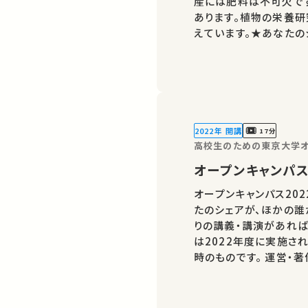
産には肥料は不可欠で
あります。植物の栄養
えています。★あなたの
れません。 お気に入り
いします。 この講
2022年 開講
17分
高校生のための東京大学オ
オープンキャンパス
オープンキャンパス20
たのシェアが、ほかの誰
りの講義・講演があればSN
は2022年度に実施さ
時のものです。 運営・著作権処理・映像編集：東京大学 大学総合教育
研究センター