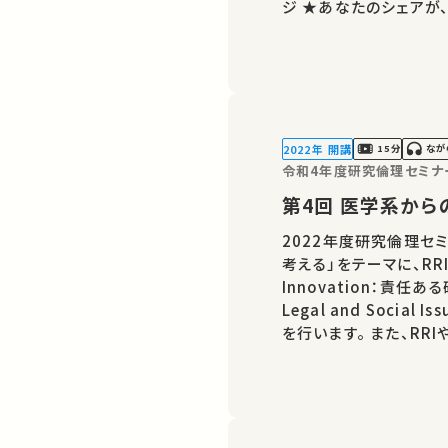
ジ ★あなたのシェアが、ほかの誰かの学びに繋がるかもしれません。
お気に入りの講義・講演
2022年 開講
15分
なが
令和4年度研究倫理セミナ
第4回 医学系
2022年度研究倫理セ
考える」をテーマに、RRI(Re
Innovation：責任ある
Legal and Soci
を行います。 また、RRIやELSIについて、様々な学問分野からの視点
を共有