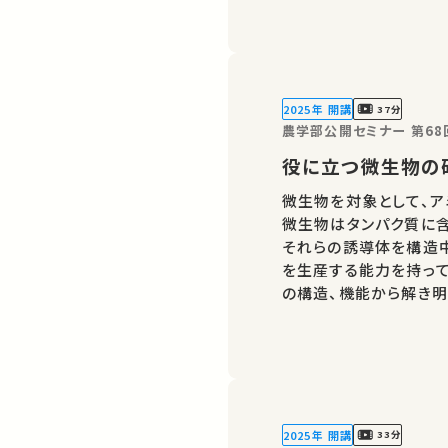
りの講義・…
2025年 開講
37分
農学部公開セミナー 第68
役に立つ微生物の
微生物を対象として、ア
微生物はタンパク質に含
それらの誘導体を構造
を生産する能力を持っ
の構造、機能から解き明
アが、ほかの誰かの学び
義・講演があればSNS
2025年 開講
33分