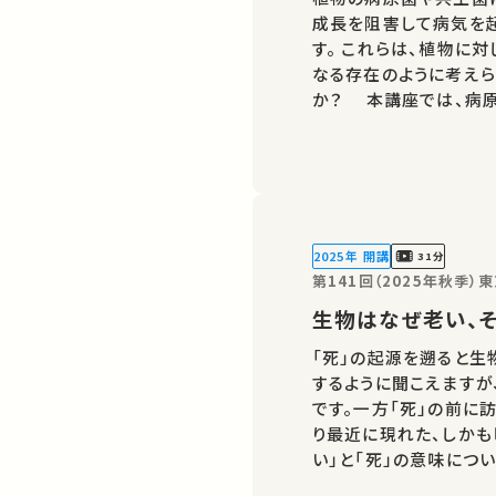
成長を阻害して病気を
す。 これらは、植物に
なる存在のように考えら
か？ 本講座では、病
近い存在でもあることや
えつつ共生菌を農業に
2025年 開講
31分
第141回（2025年秋季
生物はなぜ老い、
「死」の起源を遡ると生
するように聞こえますが
です。一方「死」の前に
り最近に現れた、しかも
い」と「死」の意味につ
たのシェアが、ほかの誰