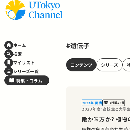
#遺伝子
ホーム
検索
マイリスト
コンテンツ
シリーズ
シリーズ一覧
特集・
コラム
2023年 開講
2時間14分
2023年度：高校生と大
敵か味方か? 植
植物の病原菌や共生菌