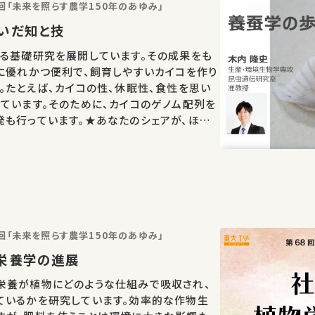
回「未来を照らす農学150年のあゆみ」
いだ知と技
る基礎研究を展開しています。その成果をも
に優れかつ便利で、飼育しやすいカイコを作り
。たとえば、カイコの性、休眠性、食性を思い
ています。そのために、カイコのゲノム配列を
も行っています。★あなたのシェアが、ほか
もしれません。 お気に入りの講義・講演があ
…
回「未来を照らす農学150年のあゆみ」
栄養学の進展
栄養が植物にどのような仕組みで吸収され、
ているかを研究しています。効率的な作物生