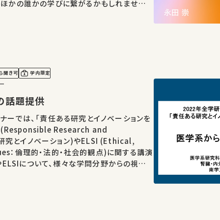
があればSNSなどでシェアをお願いします。
ら聞き可
学内限定
ー
からの話題提供
ミナーでは、「責任ある研究とイノベーションを
sponsible Research and
研究とイノベーション)やELSI (Ethical,
al Issues：倫理的・法的・社会的観点)に関する講演
、議論します。 講師：南學正臣