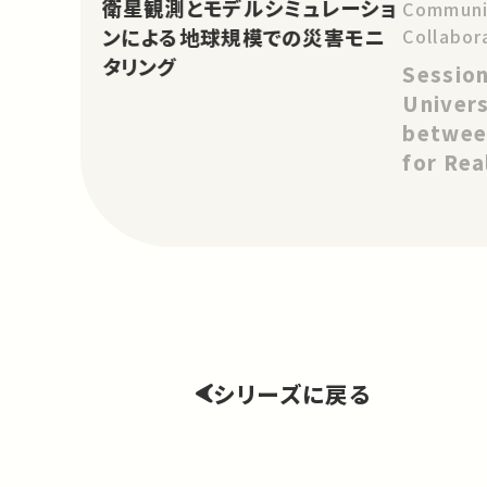
衛星観測とモデルシミュレーショ
Communit
Collabor
ンによる地球規模での災害モニ
and Asia
タリング
Session
Change: 
Univers
Project
betwee
for Rea
Change
シリーズに戻る