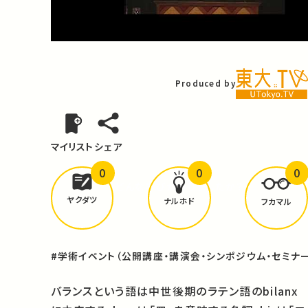
Video
Produced by
マイリスト
シェア
0
0
0
どんな学びが
ありましたか？
ヤクダツ
ナルホド
フカマル
#学術イベント（公開講座・講演会・シンポジウム・セミナー
バランスという語は中世後期のラテン語のbilanx