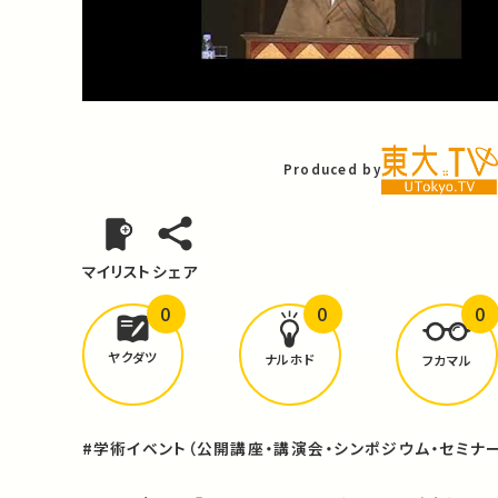
Video
Produced by
マイリスト
シェア
0
0
0
どんな学びが
ありましたか？
ヤクダツ
ナルホド
フカマル
#学術イベント（公開講座・講演会・シンポジウム・セミナー