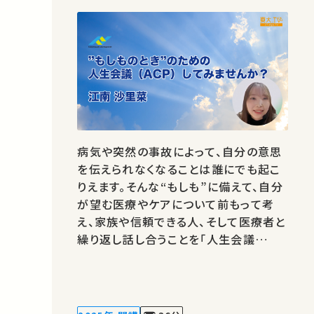
病気や突然の事故によって、自分の意思
を伝えられなくなることは誰にでも起こ
りえます。そんな“もしも”に備えて、自分
が望む医療やケアについて前もって考
え、家族や信頼できる人、そして医療者と
繰り返し話し合うことを「人生会議
（Advance Care Planning：ACP）」と
いいます。この講義では、ACPの基本的
な考え方や話し合いの進め方を学び、人
生の最期を自分らしく迎えるために、今