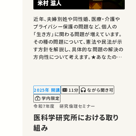
近年、夫婦別姓や同性婚、医療・介護や
プライバシー保護の問題など、個人の
「生き方」に関わる問題が増えています。
その種の問題について、憲法や民法が示
す方針を解説し、具体的な問題の解決の
方向性について考えます。★あなたのシ
ェアが、ほかの誰かの学びに繋がるかも
しれません。 お気に入りの講義・講演が
あればSNSなどでシェアをお願いしま
す。 この講演は日本語で行われました。
2025年 開講
11分
ながら聞き可
運営・著作権処理・映像編集：東…
学内限定
令和7年度 研究倫理セミナー
医科学研究所における取り
組み