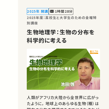
竹下 大介 ★高校生と大学生のための
金曜特別講座 ★あなたのシェアが、ほか
2025年 開講
1時間28分
の誰かの学びに繋がるか…
2025年度：高校生と大学生のための金曜特
別講座
生物地理学：生物の分布を
科学的に考える
人類がアフリカ大陸から全世界に広がっ
たように， 地球上のあらゆる生物（種）は