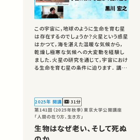
この宇宙に，地球のように生命を育む星
は存在するのでしょうか？火星という惑星
はかつて，海を湛えた温暖な気候から，
乾燥し極寒な気候への大変動を経験し
ました．火星の研究を通じて，宇宙におけ
る生命を育む星の条件に迫ります． 講
師：黒川 宏之 ★高校生と大学生のため
の金曜特別講座 ★あなたのシェアが、
ほかの誰かの学びに繋がるかもしれませ
ん。 お気に入りの講義・講演があれば
2025年 開講
31分
SNSなどでシェアをお願いします…
第141回（2025年秋季）東京大学公開講座
「人間の在り方、生き方」
生物はなぜ老い、そして死ぬ
のか