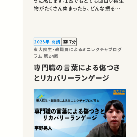
うに感じます。1匹でもとても面白い微生
物がたくさん集まったら、どんな振る舞い
をするでしょうか？生き物の群れに共通す
る法則を見出そうとする「アクティブマタ
ーの物理学」についても紹介します。 ★
高校生と大学生のための金曜特別講座
2025年 開講
7分
★あなたのシェアが、ほかの誰か…
東大院生・教職員によるミニレクチャプログ
ラム 第24回
専門職の言葉による傷つき
とリカバリーランゲージ