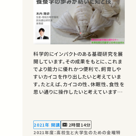
科学的にインパクトのある基礎研究を展
開しています。その成果をもとに、これま
でより能力に優れかつ便利で、飼育しや
すいカイコを作り出したいと考えていま
す。たとえば、カイコの性、休眠性、食性を
思い通りに操作したいと考えています。そ
のために、カイコのゲノム配列を任意に
改変する技術開発も行っています。★あ
なたのシェアが、ほかの誰かの学びに繋
がるかもしれません。 お気に入りの講
2021年 開講
2時間14分
義・講演があればSNSなどでシェア…
2021年度：高校生と大学生のための金曜特