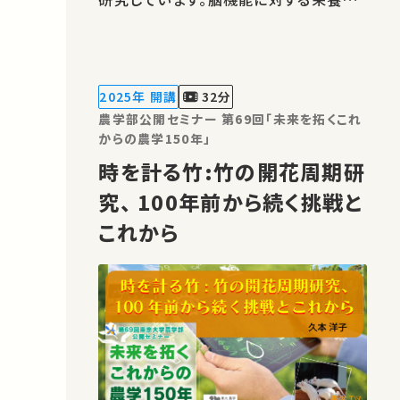
の作用機構の解明、記憶制御機構の解明
と脳疾患改善への応用研究も進めてい
ます。 著作権処理・映像編集：東京大学
農学部
2025年 開講
32分
農学部公開セミナー 第69回「未来を拓くこれ
からの農学150年」
時を計る竹:竹の開花周期研
究、 100年前から続く挑戦と
これから