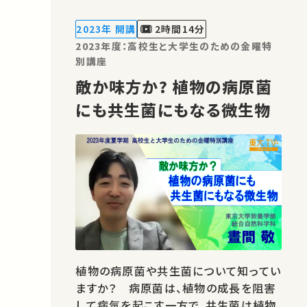
されます。本講義では、これらの手術支援
ロボットの概要や最新の研究について紹
2023年 開講
2時間14分
介します。 講師：小林 英津…
2023年度：高校生と大学生のための金曜特
別講座
敵か味方か? 植物の病原菌
にも共生菌にもなる微生物
植物の病原菌や共生菌について知ってい
ますか？ 病原菌は、植物の成長を阻害
して病気を起こす一方で、共生菌は植物