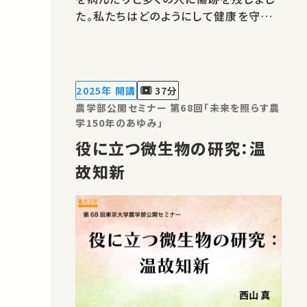
た。私たちはどのようにして健康を守った
らよかったのか、今後どうすればよいのか
ご一緒に考えてみたいと思います。★あ
なたのシェアが、ほかの誰かの学びに繋
がるかもしれません。 お気に入りの講
2025年 開講
37分
義・講演があればSNSなどでシェアをお
農学部公開セミナー 第68回「未来を照らす農
願…
学150年のあゆみ」
役に立つ微生物の研究：温
故知新