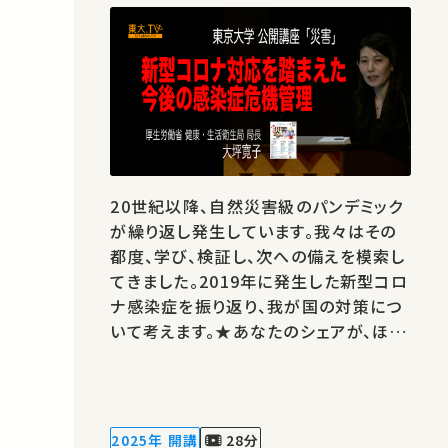
20世紀以降、自然災害級のパンデミック
が繰り返し発生しています。我々はその
都度、学び、検証し、次への備えを模索し
てきました。2019年に発生した新型コロ
ナ感染症を振り返り、我が国の対策につ
いて考えます。★あなたのシェアが、ほか
の誰かの学びに繋がるかもしれません。
お気に入りの講義・講演があればSNSな
どでシェアをお願いします。 この講演は
日本語で行われました。 運営・著作権処
2025年 開講
28分