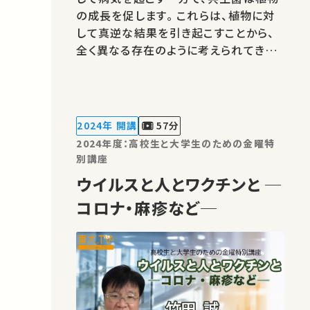
の成長を促します。 これらは、植物に対
して真逆な結果を引き起こすことから、
全く異なる存在のように考えられてきま
したが、本当にそうなのでしょうか？ 本
講座では、病原菌と共生菌は、一見違う
ように見えて非常に近い存在でもあるこ
とや、そのことを踏まえてどのように病原
2024年 開講
57分
性を抑えつつ共生菌を農業に活用し…
2024年度：高校生と大学生のための金曜特
別講座
ウイルスと人とワクチンと ─
コロナ・麻疹など─