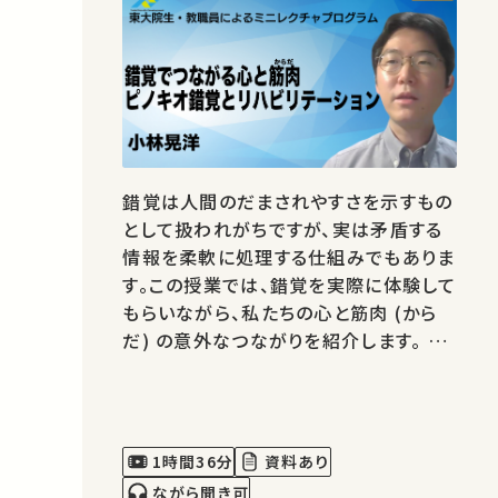
錯覚は人間のだまされやすさを示すもの
として扱われがちですが、実は矛盾する
情報を柔軟に処理する仕組みでもありま
す。この授業では、錯覚を実際に体験して
もらいながら、私たちの心と筋肉 (から
だ) の意外なつながりを紹介します。 ★
あなたのシェアが、ほかの誰かの学びに
繋がるかもしれません。 お気に入りの講
義・講演があればSNSなどでシェアをお
願いします。 運営・著作権処理・映像編
1時間36分
資料あり
集：東京大学 大学総合教育研…
ながら聞き可