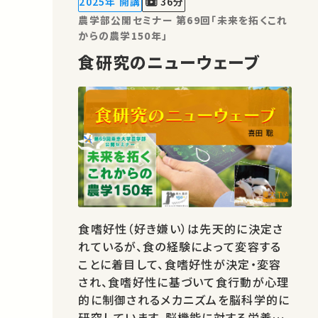
2025年 開講
36分
できる準備について一緒に考えていきま
農学部公開セミナー 第69回「未来を拓くこれ
す。
からの農学150年」
食研究のニューウェーブ
食嗜好性（好き嫌い）は先天的に決定さ
れているが、食の経験によって変容する
ことに着目して、食嗜好性が決定・変容
され、食嗜好性に基づいて食行動が心理
的に制御されるメカニズムを脳科学的に
研究しています。脳機能に対する栄養素