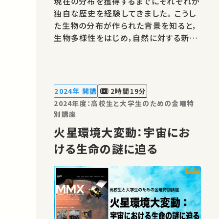
現在の分布を獲得するまでにそれぞれが
独自な歴史を経験してきました。 こうし
た生物の分布が作られた背景を知ると，
生物多様性をはじめ，自然に対する新し
い見方をできるようになるはずです。 本
講義では，日本列島の高山帯に生育する
植物（高山植物）を例に，高山植物の分
布が作られたプロセスを科学的に考えて
2024年 開講
2時間19分
みたいと思います。★高校生と大学生…
2024年度：高校生と大学生のための金曜特
別講座
火星環境大変動：宇宙にお
ける生命の謎に迫る