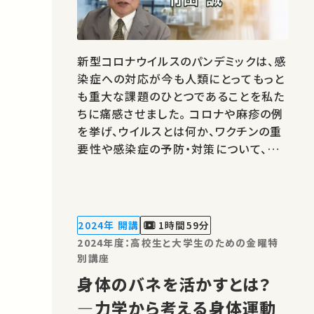
新型コロナウイルスのパンデミックは、感
染症への対応が今も人類にとってもっと
も重大な課題のひとつであることを私た
ちに痛感させました。 コロナや麻疹の例
を挙げ、ウイルスとは何か、ワクチンの重
要性や感染症の予防・対策について、一
緒に考えてみたいと思います。 ★高校生
と大学生のための金曜特別講座 ★あな
たのシェアが、ほかの誰かの学びに繋が
るかもしれません。 お気に入りの講義・
2024年 開講
1時間59分
講演があればSNSなどでシェア…
2024年度：高校生と大学生のための金曜特
別講座
身体のバネを活かすとは？
―力学から考える身体運動