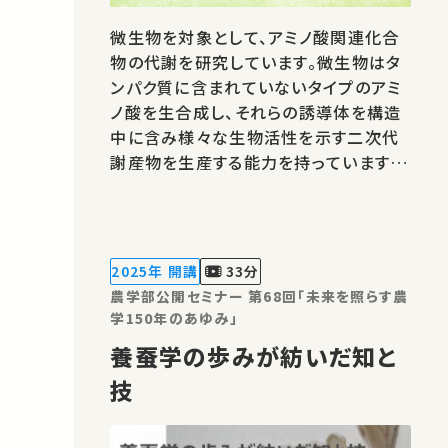
微生物を対象として、アミノ酸関連化合
物の代謝を研究しています。微生物はタ
ンパク質に含まれていないタイプのアミ
ノ酸を生合成し、それらの誘導体を構造
中に含み様々な生物活性を示す二次代
謝産物を生産する能力を持っています。
それらの未知の生合成の機構を酵素の
構造、機能から解き明かすことに取り組
んでいます。★あなたのシェアが、ほかの
誰かの学びに繋がるかもしれません。 お
2025年 開講
33分
気に入りの講義・講演があればSNSなど
農学部公開セミナー 第68回「未来を照らす農
でシ…
学150年のあゆみ」
養蚕学の歩みが紡いだ知と
技