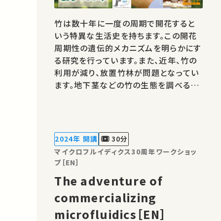
竹は数十年に一度の周期で開花すると
いう特異な生活史を持ちます。この開花
周期性の遺伝的メカニズムを明らかにす
る研究を行っています。また、近年、竹の
利用が減り、放置竹林が問題となってい
ます。地下茎などの竹の生態を調べるこ
とで、竹林の拡大抑制につなげたいと考
えています。 著作権処理・映像編集：東
京大学 農学部
2024年 開講
30分
マイクロフルイディクス30周年ワークショッ
プ［EN］
The adventure of
commercializing
microfluidics［EN］