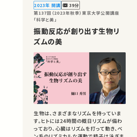
かの誰かの学びに繋がるかもしれませ
2023年 開講
39分
ん。 お気に入りの講義・…
第137回（2023年秋季）東京大学公開講座
「科学と美」
振動反応が創り出す生物リ
ズムの美
生物は、さまざまなリズムを持っていま
す。ヒトには24時間の概日リズムが備わ
っており、心臓はリズムを打って動き、ベ
ン毛のリズミカルな運動で精子は泳ぎま