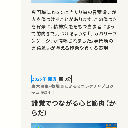
専門職にとっては当たり前の言葉遣いが
人を傷つけることがあります。この傷つき
を背景に、精神疾患をもつ当事者によっ
て前向きで力づけるような「リカバリーラ
ンゲージ」が提唱されました。専門職の
言葉遣いが与える印象や異なる表現の
可能性について、立ち止まって考えてみ
ましょう。 ★あなたのシェアが、ほかの誰
かの学びに繋がるかもしれません。 お気
に入りの講義・講演があればSNSなどで
2025年 開講
9分
シェアをお願いします。 運…
東大院生・教職員によるミニレクチャプログ
ラム 第24回
錯覚でつながる心と筋肉（か
らだ）