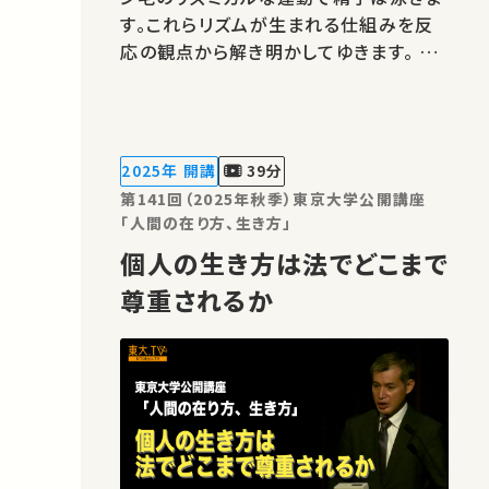
す。これらリズムが生まれる仕組みを反
応の観点から解き明かしてゆきます。 ★
あなたのシェアが、ほかの誰かの学びに
繋がるかもしれません。 お気に入りの講
義・講演があればSNSなどでシェアをお
願いします。 運営・著作権処理・映像編
2025年 開講
39分
集：東京大学 大学総合教育研…
第141回（2025年秋季）東京大学公開講座
「人間の在り方、生き方」
個人の生き方は法でどこまで
尊重されるか