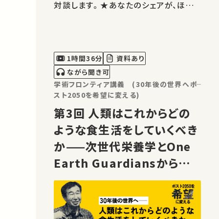
対談します。 ★あなたのシェアが、ほか
の誰かの学びに繋がるかもしれません。
お気に入りの講義・講演があればSNSな
どでシェアをお願いします。 運営・著作
権処理・映像編集：東京大学 大学総合教
1時間36分
資料あり
育研究センター
ながら聞き可
学術フロンティア講義 (30年後の世界へ――ポ
スト2050を希望に変える)
第3回 人類はこれからどの
ような食生活をしていくべき
か——次世代栄養学とOne
Earth Guardiansからの
提言