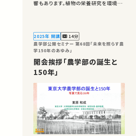
響もあります。植物の栄養研究を環境影
響の少ない農業に貢献したいと考えてい
ます。★あなたのシェアが、ほかの誰かの
学びに繋がるかもしれません。 お気に入
りの講義・講演があればSNSなどでシェ
2025年 開講
14分
アをお願いします。 この講演は日本語…
農学部公開セミナー 第68回「未来を照らす農
学150年のあゆみ」
開会挨拶「農学部の誕生と
150年」