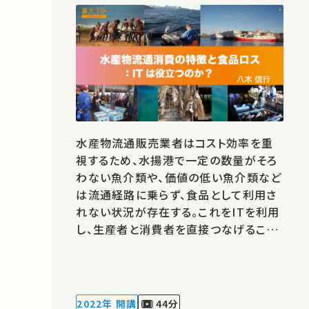
水産物流通販売業者はコスト効率を重
視するため、水揚港で一定の数量がそろ
わない魚介類や、価値の低い魚介類など
は流通経路に乗らず、食品として利用さ
れない状況が存在する。これをITを利用
し、生産者と消費者を直接つなげること
で解決を試みる動きがある点を説明し
た。 ★あなたのシェアが、ほかの誰かの
学びに繋がるかもしれません。 お気に入
りの講義・講演があればSNSなどでシェ
2022年 開講
44分