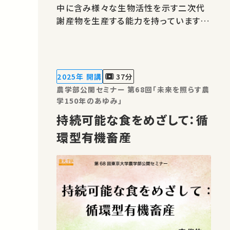
中に含み様々な生物活性を示す二次代
謝産物を生産する能力を持っています。
それらの未知の生合成の機構を酵素の
構造、機能から解き明かすことに取り組
んでいます。★あなたのシェアが、ほかの
誰かの学びに繋がるかもしれません。 お
2025年 開講
37分
気に入りの講義・講演があればSNSなど
農学部公開セミナー 第68回「未来を照らす農
でシ…
学150年のあゆみ」
持続可能な食をめざして：循
環型有機畜産