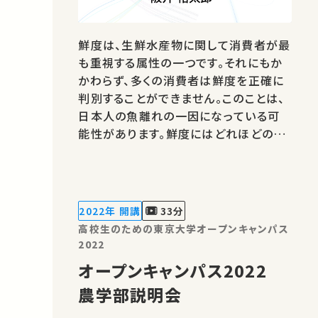
鮮度は、生鮮水産物に関して消費者が最
も重視する属性の一つです。それにもか
かわらず、多くの消費者は鮮度を正確に
判別することができません。このことは、
日本人の魚離れの一因になっている可
能性があります。鮮度にはどれほどの価
値があるのか、鮮度を可視化すると何が
起きるのか、これらの問いに迫る一連の
研究について紹介します。 ★あなたのシ
ェアが、ほかの誰かの学びに繋がるかも
2022年 開講
33分
しれません。 お気に入りの講義・講演…
高校生のための東京大学オープンキャンパス
2022
オープンキャンパス2022
農学部説明会