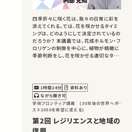
四季折々に咲く花は、我々の日常に彩を
添えてくれる。では、花を咲かせるタイミ
ングは、どのようにして決定されているの
だろうか？ 本講義では、花成ホルモン・フ
ロリゲンの制御を中心に、植物が精緻に
季節判断をし、花を咲かせる適切なタイ
ミングを決定している分子メカニズムを
概説する。 講師：阿部 光知 ★高校生と
大学生のための金曜特別講座 ★あなた
のシェアが、ほかの誰かの学びに繋がる
1時間24分
資料あり
かもしれません。 お気に…
ながら聞き可
学術フロンティア講義 (30年後の世界へ――ポ
スト2050を希望に変える)
第2回 レジリエンスと地域の
復興