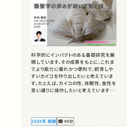
科学的にインパクトのある基礎研究を展
開しています。その成果をもとに、これま
でより能力に優れかつ便利で、飼育しや
すいカイコを作り出したいと考えていま
す。たとえば、カイコの性、休眠性、食性を
思い通りに操作したいと考えています。そ
のために、カイコのゲノム配列を任意に
改変する技術開発も行っています。★あ
なたのシェアが、ほかの誰かの学びに繋
がるかもしれません。 お気に入りの講
2025年 開講
43分
義・講演があればSNSなどでシェア…