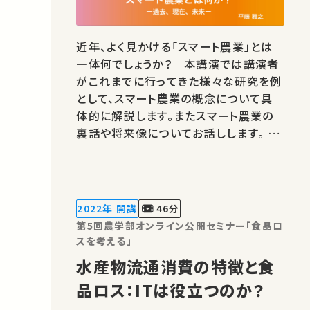
近年、よく見かける「スマート農業」とは
一体何でしょうか？ 本講演では講演者
がこれまでに行ってきた様々な研究を例
として、スマート農業の概念について具
体的に解説します。またスマート農業の
裏話や将来像についてお話しします。 ★
あなたのシェアが、ほかの誰かの学びに
繋がるかもしれません。 お気に入りの講
義・講演があればSNSなどでシェアをお
願いします。 運営・著作権処理・映像編
2022年 開講
46分
集：東京大学 大学総合教育研究…
第5回農学部オンライン公開セミナー「食品ロ
スを考える」
水産物流通消費の特徴と食
品ロス：ITは役立つのか？