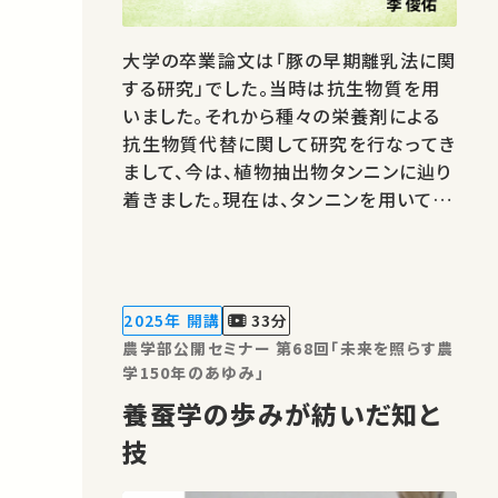
大学の卒業論文は「豚の早期離乳法に関
する研究」でした。当時は抗生物質を用
いました。それから種々の栄養剤による
抗生物質代替に関して研究を行なってき
まして、今は、植物抽出物タンニンに辿り
着きました。現在は、タンニンを用いて、
病原菌、ウイルス、コクシジウムそして回
虫などの制御に関して研究を行っていま
す。★あなたのシェアが、ほかの誰かの学
びに繋がるかもしれません。 お気に入り
2025年 開講
33分
の講義・講演があればSNSなどで…
農学部公開セミナー 第68回「未来を照らす農
学150年のあゆみ」
養蚕学の歩みが紡いだ知と
技