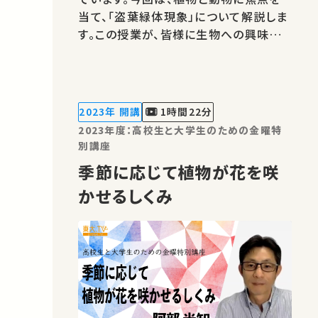
当て、「盗葉緑体現象」について解説しま
す。この授業が、皆様に生物への興味を
抱いていただくきっかけとなれば幸いで
す。「東大院生・教職員によるミニレクチ
ャプログラム」は、東京大学フューチャー
ファカルティプログラム（大学で教えるこ
2023年 開講
1時間22分
とを学ぶプログラムです：東大FFP…
2023年度：高校生と大学生のための金曜特
別講座
季節に応じて植物が花を咲
かせるしくみ