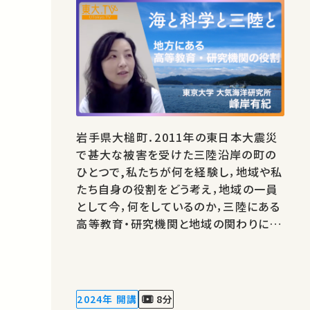
岩手県大槌町．2011年の東日本大震災
で甚大な被害を受けた三陸沿岸の町の
ひとつで,私たちが何を経験し，地域や私
たち自身の役割をどう考え，地域の一員
として今，何をしているのか，三陸にある
高等教育・研究機関と地域の関わりにつ
いてお話しします. 講師：峰岸 有紀 ★高
校生と大学生のための金曜特別講座 ★
あなたのシェアが、ほかの誰かの学びに
繋がるかもしれません。 お気に入りの講
2024年 開講
8分
義・講演があればSNSなどでシ…