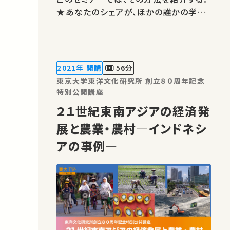
★あなたのシェアが、ほかの誰かの学び
に繋がるかもしれません。 お気に入りの
講義・講演があればSNSなどでシェアを
お願いします。 運営・著作権処理・映像
編集：東京大学 大学総合教育研究セン
2021年 開講
56分
ター
東京大学東洋文化研究所 創立８０周年記念
特別公開講座
２１世紀東南アジアの経済発
展と農業・農村―インドネシ
アの事例―