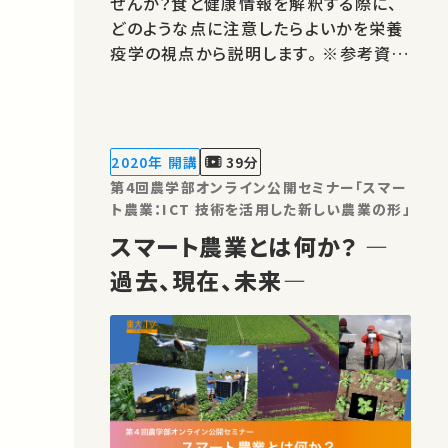
せんか？食と健康情報を解釈する際に、
どのような点に注意したらよいかを栄養
疫学の視点から説明します。 ※参考資料
のご紹介 佐々木敏『行動栄養学とはな
にか?』（女子栄養大学出版部、2023年）
講師：大野富美 「東大院生・教職員によ
るミニレクチャプログラム」は、図書館で
2020年 開講
39分
のアクティブラーニング実践…
第4回農学部オンライン公開セミナー「スマー
ト農業：ICT 技術を活用した新しい農業の形」
スマート農業とは何か？ ―
過去、現在、未来―