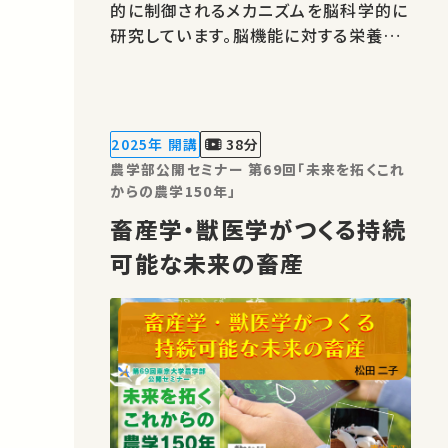
的に制御されるメカニズムを脳科学的に
研究しています。脳機能に対する栄養素
の作用機構の解明、記憶制御機構の解明
と脳疾患改善への応用研究も進めてい
ます。 著作権処理・映像編集：東京大学
農学部
2025年 開講
38分
農学部公開セミナー 第69回「未来を拓くこれ
からの農学150年」
畜産学・獣医学がつくる持続
可能な未来の畜産