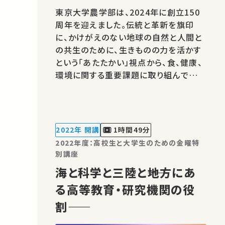
東京大学農学部は、2024年に創立150
周年を迎えました。伝統と革新を旗印
に、かけがえのない地球の自然と人間と
の共生のために、生きものの力を活かす
という「あたたかい」視点から、食、健康、
環境に関する重要課題に取り組んでいき
ます。★あなたのシェアが、ほかの誰かの
学びに繋がるかもしれません。 お気に入
りの講義・講演があればSNSなどでシェ
アをお願いします。 この講演は日本語で
2022年 開講
1時間49分
行われました。 著作権処理・映…
2022年度：高校生と大学生のための金曜特
別講座
海と科学と三陸と――地方にあ
る高等教育・研究機関の役
割――