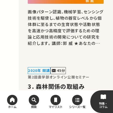
画像パターン認識、機械学習、センシング
技術を駆使し、植物の器官レベルから個
体群に至るまでの生育状態や活動状態
を高速かつ高精度で評価するための理
論と応用技術の開発についての研究を
紹介します。 講師：郭 威 ★あなたのシェ
アが、ほかの誰かの学びに繋がるかもし
れません。 お気に入りの講義・講演があ
ればSNSなどでシェアをお願いします。
運営・著作権処理・映像編集：東京大学
2020年 開講
45分
大学総合教育研究センター
第2回農学部オンライン公開セミナー
3. 森林関係の取組み
特集・
コラム
ホーム
検索
マイリスト
シリーズ一覧