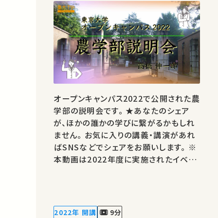
オープンキャンパス2022で公開された農
学部の説明会です。 ★あなたのシェア
が、ほかの誰かの学びに繋がるかもしれ
ません。 お気に入りの講義・講演があれ
ばSNSなどでシェアをお願いします。 ※
本動画は2022年度に実施されたイベン
トの動画です。データ、情報は実施当時の
ものです。 運営・著作権処理・映像編集：
東京大学 大学総合教育研究センター
2022年 開講
9分