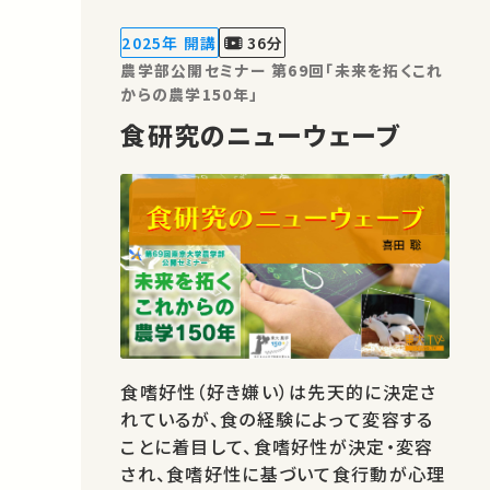
ように見えて非常に近い存在でもあるこ
とや、そのことを踏まえてどのように病原
2025年 開講
36分
性を抑えつつ共生菌を農業に活用し…
農学部公開セミナー 第69回「未来を拓くこれ
からの農学150年」
食研究のニューウェーブ
食嗜好性（好き嫌い）は先天的に決定さ
れているが、食の経験によって変容する
ことに着目して、食嗜好性が決定・変容
され、食嗜好性に基づいて食行動が心理