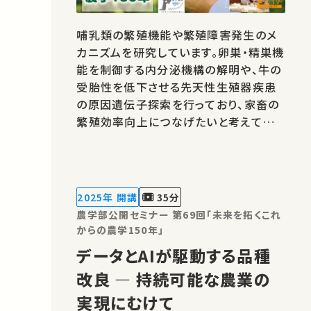
哺乳類の繁殖機能や繁殖障害発生のメ
カニズムを研究しています。卵巣・精巣機
能を制御する内分泌機構の解明や、牛の
受胎性を低下させる先天性生殖器疾患
の原因遺伝子探索を行っており、家畜の
繁殖効率向上につなげたいと考えていま
す。 著作権処理・映像編集：東京大学 農
学部
2025年 開講
35分
農学部公開セミナー 第69回「未来を拓くこれ
からの農学150年」
データとAIが駆動する品種
改良 ― 持続可能な農業の
実現にむけて