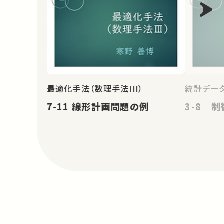
最適化手法（数理手法III）
統計データ
7-11 線形計画問題の例
3-8 制