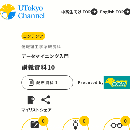
中高生向け TOP
English TOP
コンテンツ
情報理工学系研究科
データマイニング入門
講義資料10
配布資料 1
Produced by
マイリスト
シェア
0
0
0
どんな学びが
ありましたか？