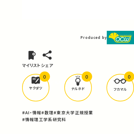
Video
Produced by
マイリスト
シェア
0
0
0
どんな学びが
ありましたか？
ヤクダツ
ナルホド
フカマル
#AI・情報
#数理
#東京大学正規授業
#情報理工学系研究科