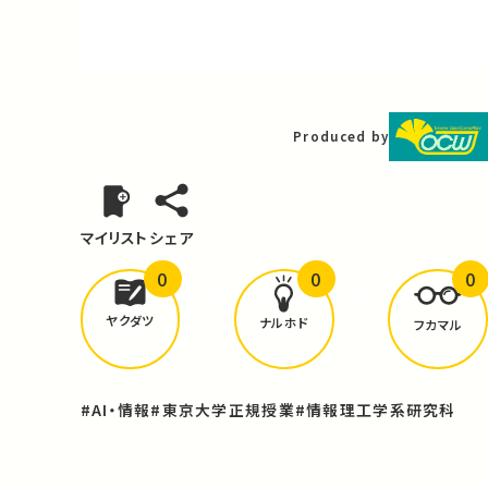
Video
Produced by
マイリスト
シェア
0
0
0
どんな学びが
ありましたか？
ヤクダツ
ナルホド
フカマル
#AI・情報
#東京大学正規授業
#情報理工学系研究科