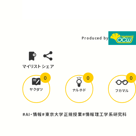
Video
Produced by
マイリスト
シェア
0
0
0
どんな学びが
ありましたか？
ヤクダツ
ナルホド
フカマル
#AI・情報
#東京大学正規授業
#情報理工学系研究科