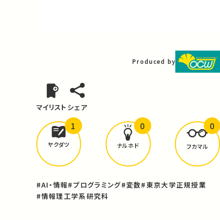
Video
Produced by
マイリスト
シェア
1
0
0
どんな学びが
ありましたか？
ヤクダツ
ナルホド
フカマル
#AI・情報
#プログラミング
#変数
#東京大学正規授業
#情報理工学系研究科