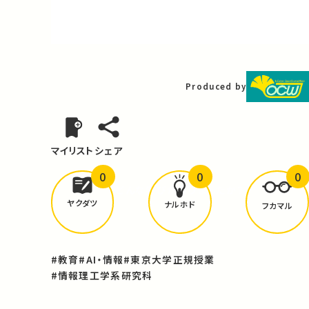
Video
Produced by
マイリスト
シェア
0
0
0
どんな学びが
ありましたか？
ヤクダツ
ナルホド
フカマル
#教育
#AI・情報
#東京大学正規授業
#情報理工学系研究科