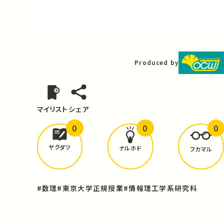
Video
Produced by
マイリスト
シェア
0
0
0
どんな学びが
ありましたか？
ヤクダツ
ナルホド
フカマル
#数理
#東京大学正規授業
#情報理工学系研究科