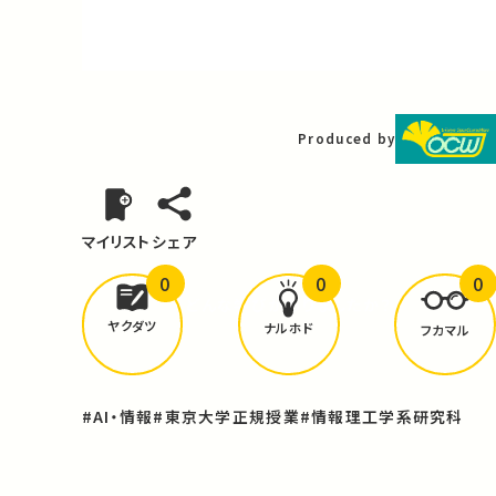
Video
Produced by
マイリスト
シェア
0
0
0
どんな学びが
ありましたか？
ヤクダツ
ナルホド
フカマル
#AI・情報
#東京大学正規授業
#情報理工学系研究科