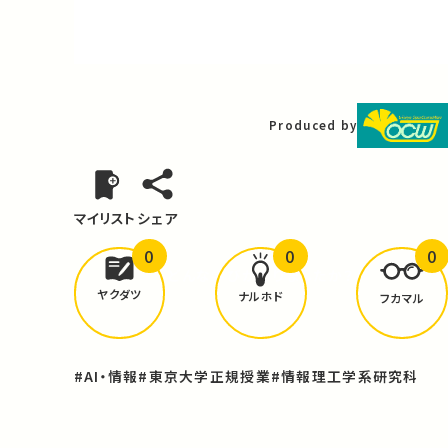
Video
Produced by
マイリスト
シェア
0
0
0
どんな学びが
ありましたか？
ヤクダツ
ナルホド
フカマル
#AI・情報
#東京大学正規授業
#情報理工学系研究科