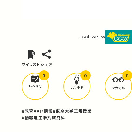
Video
Produced by
マイリスト
シェア
0
0
0
どんな学びが
ありましたか？
ヤクダツ
ナルホド
フカマル
#教育
#AI・情報
#東京大学正規授業
#情報理工学系研究科