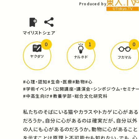
Produced by
マイリスト
シェア
0
1
0
どんな学びが
ありましたか？
ヤクダツ
ナルホド
フカマル
#心理・認知
#生命・医療
#動物
#心
#学術イベント（公開講座・講演会・シンポジウム・セミナー
#中高生向け
#教養学部・総合文化研究科
私たちのそばにいる猫やカラスやトカゲに心がある
だろうか。自分に心があるのは確実だが、自分以外
の人にも心があるのだろうか。動物に心があること
を示すことは原理上不可能かも知れない。でも、心