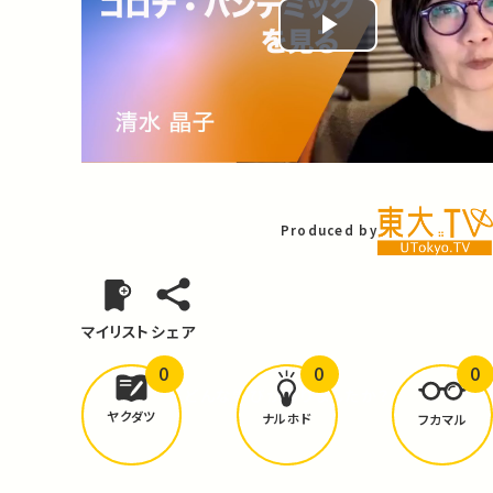
Play
Video
Produced by
マイリスト
シェア
0
0
0
どんな学びが
ありましたか？
ヤクダツ
ナルホド
フカマル