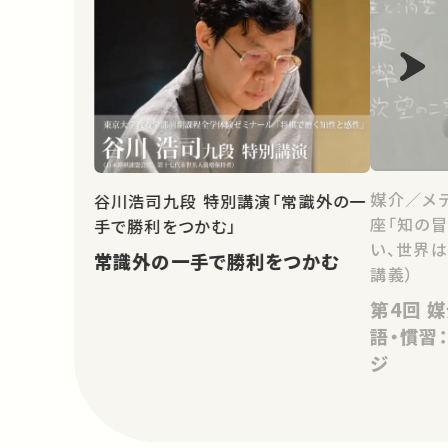
媒介／メ
谷川浩司九段 特別講演「常識外の一
座「知の
手で勝利をつかむ」
い、世界は
常識外の一手で勝利をつかむ
講義）
第4回 媒介者としての貨幣・言
語・慣習
ジ