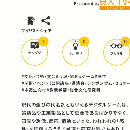
Produced by
マイリスト
シェア
1
0
0
どんな学びが
ありましたか？
ヤクダツ
ナルホド
フカマル
#文化・芸術・文芸
#心理・認知
#ゲーム
#感性
#学術イベント（公開講座・講演会・シンポジウム・セミナー
#中高生向け
#教養学部・総合文化研究科
現代の遊びの代名詞ともいえるデジタルゲームは、
娯楽品や工業製品として重要であるばかりでなく、
知覚や想像、反応、情動といった、われわれの「感
性」を理解するうえで最適な研究材料でもありま