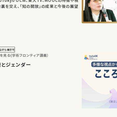
Tokyo OCW、東大TV、MOOCの特徴や視
裏を交え、「知の開放」の成果と今後の展望
ながら聞き可
を見る(学術フロンティア講義）
の健康とジェンダー