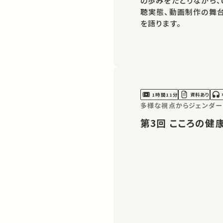
の歩みをたどりながら、U
聴実態、動画制作の舞台
を語ります。
1時間11分
資料あり
多様な視点からジェンダー
第3回 こころ