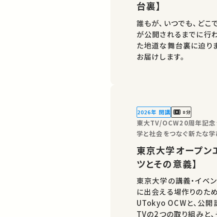
台裏】
誰もが、いつでも、どこ
が公開されるまでに行
た地道な舞台裏に迫りま
お届けします。
2026年 開講
8分
東大TV/OCW20周年記
学と社会をつなぐ新たな学
東京大学オープンエ
ツとその意義】
東京大学の講義・イベン
に出会える場作りのた
UTokyo OCWと
TVの2つの取り組みと