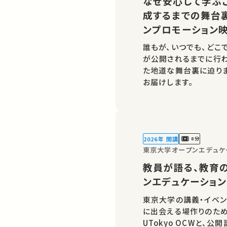
なぜ安心して学ぶ
成するまでの舞台
ンプロモーション映
誰もが、いつでも、どこ
が公開されるまでに行
た地道な舞台裏に迫りま
お届けします。
2026年 開講
8分
東京大学オープンエデュケ
教員が語る、教育
ンエデュケーション
東京大学の講義・イベン
に出会える場作りのた
UTokyo OCWと