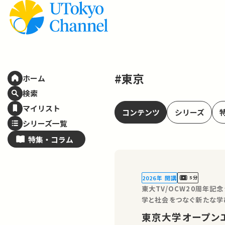
#東京
ホーム
検索
マイリスト
コンテンツ
シリーズ
シリーズ一覧
特集・
コラム
2026年 開講
5分
東大TV/OCW20周年記
学と社会をつなぐ新たな学
東京大学オープンエ