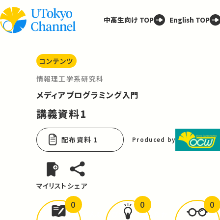
中高生向け TOP
English TOP
コンテンツ
情報理工学系研究科
メディアプログラミング入門
講義資料1
配布資料 1
Produced by
マイリスト
シェア
0
0
0
どんな学びが
ありましたか？