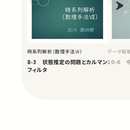
時系列解析（数理手法Ⅶ）
データ駆
8-3 状態推定の問題とカルマン
10-6
フィルタ