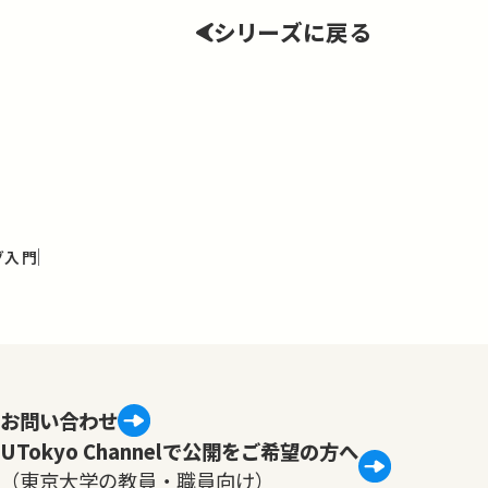
シリーズに戻る
グ入門
お問い合わせ
UTokyo Channelで公開をご希望の方へ
（東京大学の教員・職員向け）