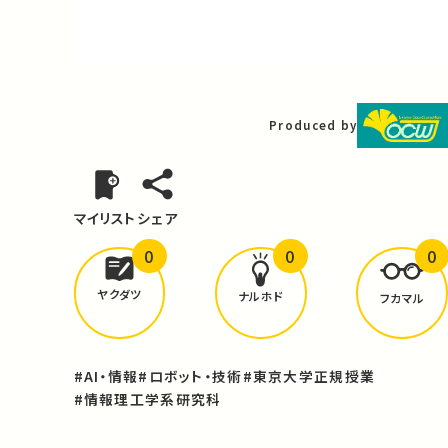
Video
Produced by
マイリスト
シェア
0
0
0
どんな学びが
ありましたか？
ヤクダツ
ナルホド
フカマル
#AI・情報
#ロボット・技術
#東京大学正規授業
#情報理工学系研究科