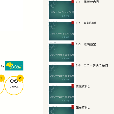
1-3 講義の内容
1-4 事前知識
1-5 環境設定
1-6 エラー解決の糸口
 by
1
0
講義資料1
フカマル
配布資料1