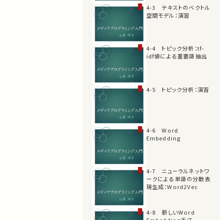
4-3 テキストのベクトル
空間モデル：演習
4-4 トピック分析：tf-
idf値による重要語抽出
4-5 トピック分析：演習
4-6 Word
Embedding
4-7 ニューラルネットワ
ークによる単語の分散表
現生成：Word2Vec
4-8 新しいWord
Embedding手法