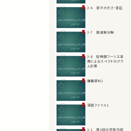
2-6 音の大きさ・音圧
2-7 周波数分解
2-8 短時間フーリエ変
換によるスペクトログラ
ム計算
講義資料2
演習ファイル1
3-1 第3回の学習内容