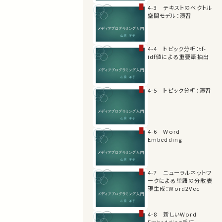
4-3 テキストのベクトル
空間モデル：演習
4-4 トピック分析：tf-
idf値による重要語抽出
4-5 トピック分析：演習
4-6 Word
Embedding
4-7 ニューラルネットワ
ークによる単語の分散表
現生成：Word2Vec
4-8 新しいWord
Embedding手法