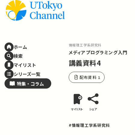
情報理工学系研究科
ホーム
メディアプログラミング入門
検索
講義資料4
マイリスト
シリーズ一覧
配布資料 1
特集・
コラム
マイリスト
シェア
#情報理工学系研究科