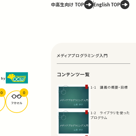
中高生向け TOP
English TOP
メディアプログラミング入門
コンテンツ一覧
 by
1-1 講義の概要・目標
0
0
フカマル
1-2 ライブラリを使った
プログラム