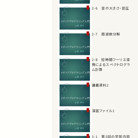
2-6 音の大きさ・音圧
2-7 周波数分解
2-8 短時間フーリエ変
換によるスペクトログラ
ム計算
講義資料2
演習ファイル1
3-1 第3回の学習内容