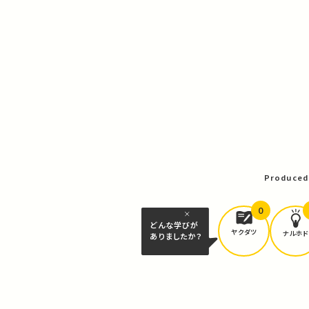
Produced
0
どんな学びが
ヤクダツ
ナルホド
ありましたか？