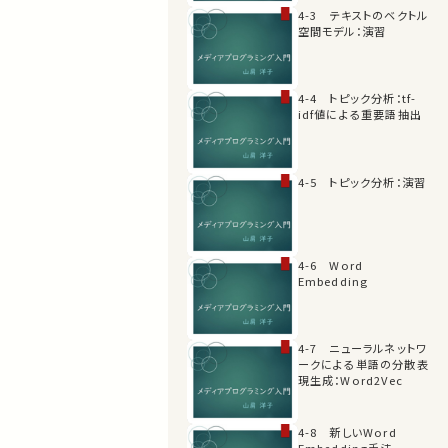
4-3 テキストのベクトル
空間モデル：演習
4-4 トピック分析：tf-
idf値による重要語抽出
4-5 トピック分析：演習
4-6 Word
Embedding
4-7 ニューラルネットワ
ークによる単語の分散表
現生成：Word2Vec
4-8 新しいWord
Embedding手法