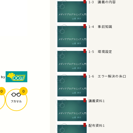
1-3 講義の内容
1-4 事前知識
1-5 環境設定
1-6 エラー解決の糸口
 by
0
0
講義資料1
フカマル
配布資料1