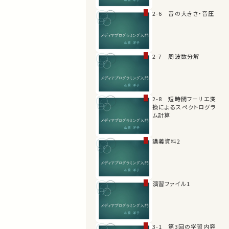
2-6 音の大きさ・音圧
2-7 周波数分解
2-8 短時間フーリエ変
換によるスペクトログラ
ム計算
講義資料2
演習ファイル1
3-1 第3回の学習内容