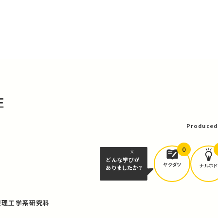
圧
Produced
0
どんな学びが
ヤクダツ
ナルホド
ありましたか？
報理工学系研究科