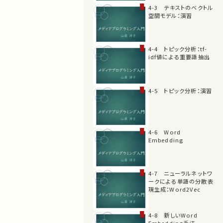
4-3 テキストのベクトル
空間モデル：演習
4-4 トピック分析：tf-
idf値による重要語抽出
4-5 トピック分析：演習
4-6 Word
Embedding
4-7 ニューラルネットワ
ークによる単語の分散表
現生成：Word2Vec
4-8 新しいWord
Embedding手法