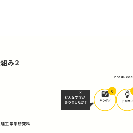
仕組み２
Produced
0
どんな学びが
ヤクダツ
ナルホド
ありましたか？
報理工学系研究科