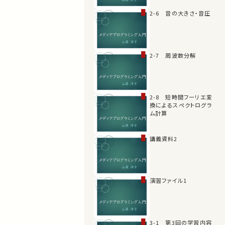
2-6 音の大きさ・音圧
2-7 周波数分解
2-8 短時間フーリエ変
換によるスペクトログラ
ム計算
講義資料2
演習ファイル1
3-1 第3回の学習内容