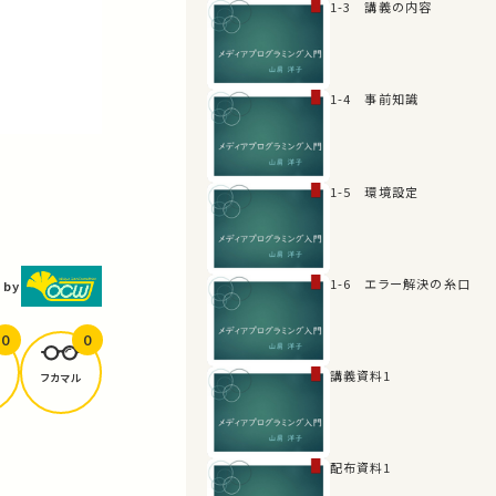
1-3 講義の内容
1-4 事前知識
1-5 環境設定
1-6 エラー解決の糸口
 by
0
0
講義資料1
フカマル
配布資料1