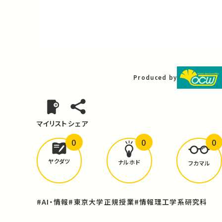
Video
Produced by
マイリスト
シェア
0
0
0
どんな学びが
ありましたか？
ヤクダツ
ナルホド
フカマル
#AI・情報
#東京大学正規授業
#情報理工学系研究科