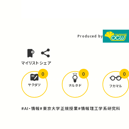
Video
Produced by
マイリスト
シェア
0
0
0
どんな学びが
ありましたか？
ヤクダツ
ナルホド
フカマル
#AI・情報
#東京大学正規授業
#情報理工学系研究科