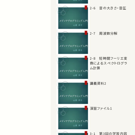
2-6 音の大きさ・音圧
2-7 周波数分解
2-8 短時間フーリエ変
換によるスペクトログラ
ム計算
講義資料2
演習ファイル1
3-1 第3回の学習内容