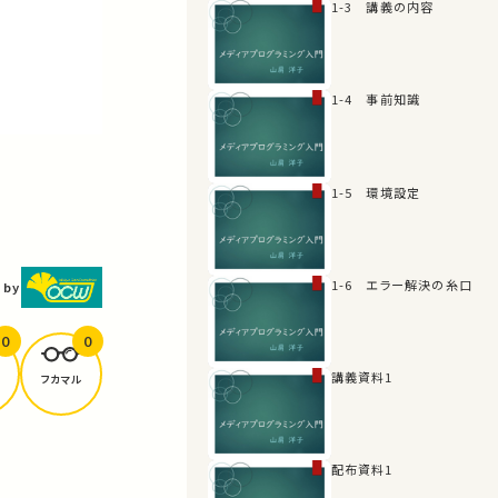
1-3 講義の内容
1-4 事前知識
1-5 環境設定
1-6 エラー解決の糸口
 by
0
0
講義資料1
フカマル
配布資料1