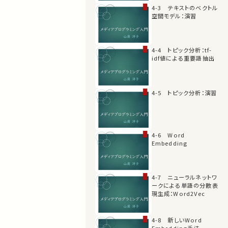
4-3 テキストのベクトル
空間モデル：演習
4-4 トピック分析：tf-
idf値による重要語抽出
4-5 トピック分析：演習
4-6 Word
Embedding
4-7 ニューラルネットワ
ークによる単語の分散表
現生成：Word2Vec
4-8 新しいWord
Embedding手法