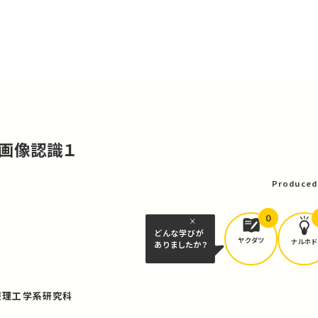
る画像認識１
Produced
0
どんな学びが
ヤクダツ
ナルホド
ありましたか？
報理工学系研究科