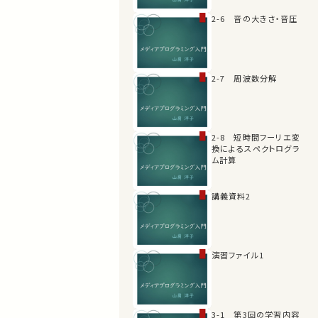
2-6 音の大きさ・音圧
2-7 周波数分解
2-8 短時間フーリエ変
換によるスペクトログラ
ム計算
講義資料2
演習ファイル1
3-1 第3回の学習内容