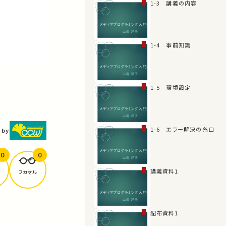
1-3 講義の内容
1-4 事前知識
1-5 環境設定
1-6 エラー解決の糸口
 by
0
0
講義資料1
フカマル
配布資料1