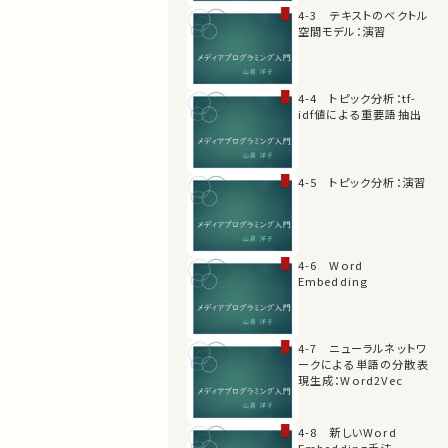
4-3 テキストのベクトル
空間モデル：演習
4-4 トピック分析：tf-
idf値による重要語抽出
4-5 トピック分析：演習
4-6 Word
Embedding
4-7 ニューラルネットワ
ークによる単語の分散表
現生成：Word2Vec
4-8 新しいWord
Embedding手法