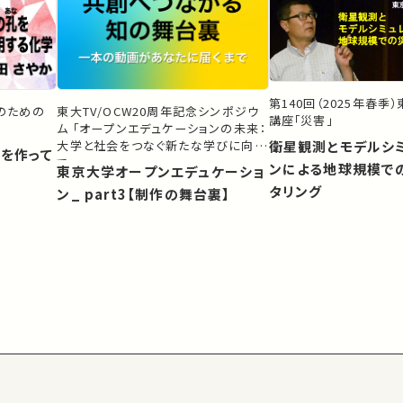
第140回（2025年春季
生のための
東大TV/OCW20周年記念シンポジウ
講座「災害」
ム 「オープンエデュケーションの未来：
大学と社会をつなぐ新たな学びに向け
衛星観測とモデルシ
）を作って
て」
ンによる地球規模で
東京大学オープンエデュケーショ
タリング
ン_ part3【制作の舞台裏】