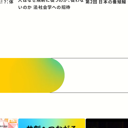
第2回 日本の養殖
いのか ――法社会学への招待