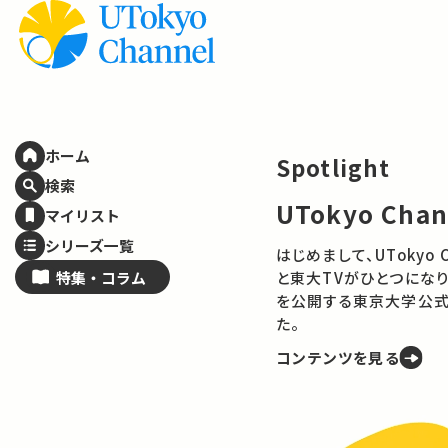
ホーム
Spotlight
検索
UTokyo Channelとは
マイリスト
シリーズ一覧
はじめまして、UTokyo Channelです。 UTokyo OCW
特集・
コラム
と東大TVがひとつになり、4,000本以上の授業や講演
を公開する東京大学公式動画メディアとして始動しまし
た。
コンテンツを見る