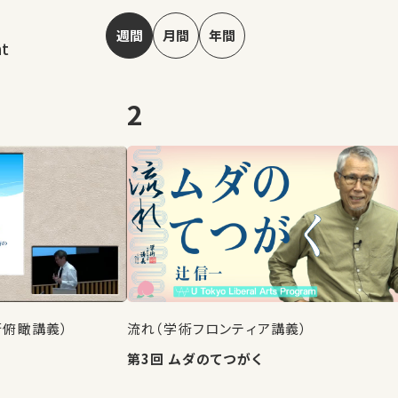
週間
月間
年間
nt
2
術俯瞰講義）
流れ（学術フロンティア講義）
第3回 ムダのてつがく