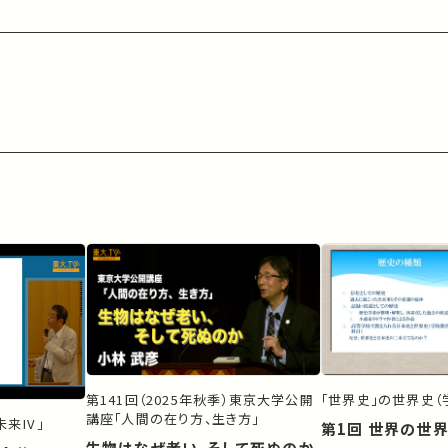
第141回（2025年秋季）東京大学公開
「世界史」の世界史（
講座「人間の在り方、生き方」
来IV」
第1回 世界の世
生物はなぜ老い、そして死ぬのか