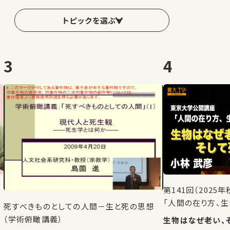
トピックを選ぶ
3
4
第141回（202
「人間の在り方、生
死すべきものとしての人間－生と死の思想
（学術俯瞰講義）
生物はなぜ老い、