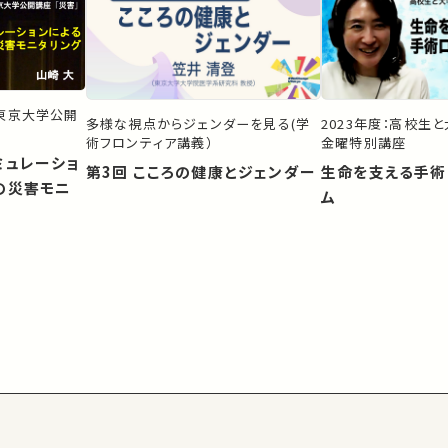
）東京大学公開
多様な視点からジェンダーを見る(学
2023年度：高校生
術フロンティア講義）
金曜特別講座
ミュレーショ
第3回 こころの健康とジェンダー
生命を支える手術
の災害モニ
ム