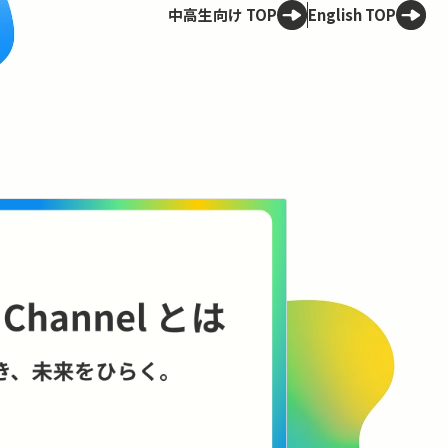
中高生向け TOP
English TOP
Spotlight
特集
技術は、社会にどう向き合うべきか
——ELSI / RRIから考える技術と倫
理のこれから
AIやロボット、エネルギー、宇宙開発。技術の進展は社会
に何をもたらすのでしょうか。具体的な事例を手がかり
に、技術と社会の関係をさぐります。
コンテンツを見る