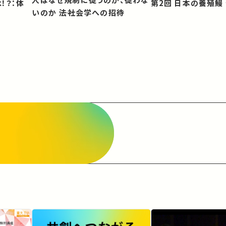
第2回 日本の養殖
いのか ――法社会学への招待