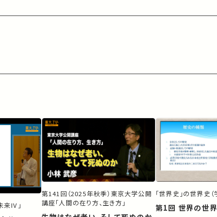
第141回（2025年秋季）東京大学公開
「世界史」の世界史（
講座「人間の在り方、生き方」
来IV」
第1回 世界の世
生物はなぜ老い、そして死ぬのか