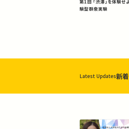
第1回 「渋滞」を体験せよ！？：体
験型群衆実験
新着
Latest Updates
一覧を見る