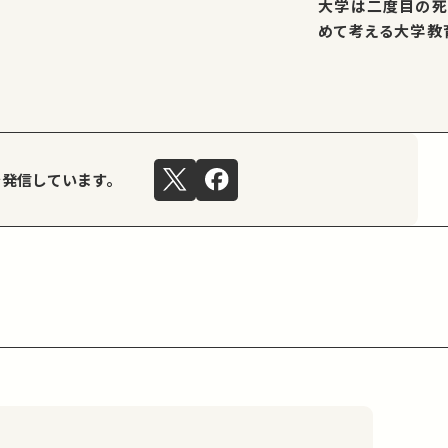
大学は二度目の死
めて考える大学教
を発信しています。