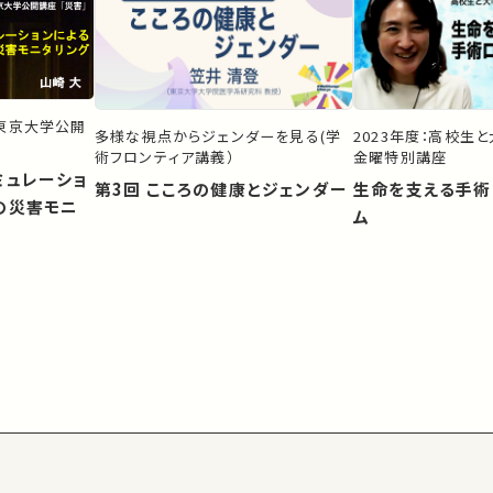
）東京大学公開
多様な視点からジェンダーを見る(学
2023年度：高校生
術フロンティア講義）
金曜特別講座
ミュレーショ
第3回 こころの健康とジェンダー
生命を支える手術
の災害モニ
ム