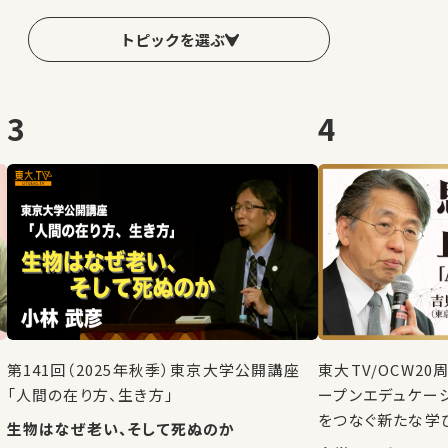
トピックを選ぶ
3
4
第141回（2025年秋季）東京大学公開講座
東大TV/OCW2
「人間の在り方、生き方」
ープンエデュケー
をつなぐ新たな学
生物はなぜ老い、そして死ぬのか