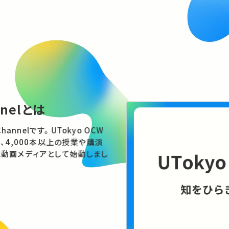
nnelとは
す。 UTokyo OCW
、4,000本以上の授業や講演
動画メディアとして始動しまし