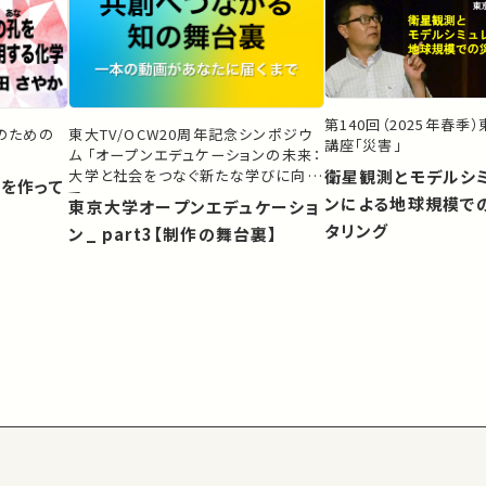
第140回（2025年春季
生のための
東大TV/OCW20周年記念シンポジウ
講座「災害」
ム 「オープンエデュケーションの未来：
大学と社会をつなぐ新たな学びに向け
衛星観測とモデルシ
）を作って
て」
ンによる地球規模で
東京大学オープンエデュケーショ
タリング
ン_ part3【制作の舞台裏】