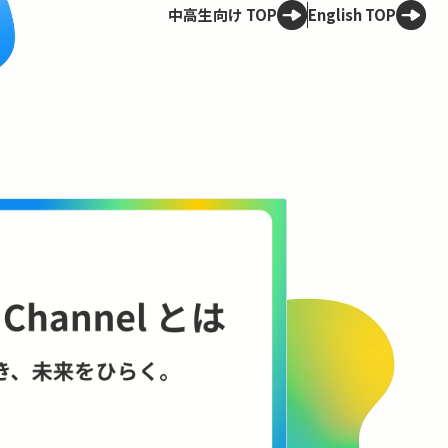
中高生向け TOP
English TOP
Spotligh
技術は、
——ELSI
理のこれ
AIやロボット
に何をもたらす
に、技術と社会
コンテンツを見