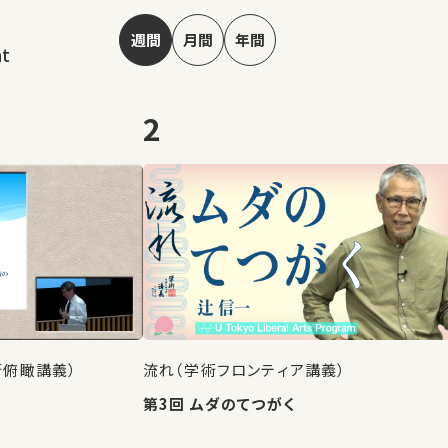
週間
月間
年間
nt
2
術俯瞰講義）
流れ（学術フロンティア講義）
第3回 ムダのてつがく