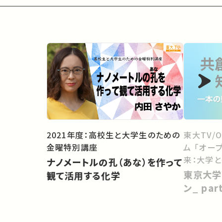
2021年度：高校生と大学生のための
東大TV/
金曜特別講座
ム 「オー
来：大学
ナノメートルの孔（あな）を作って
向けて」
東京大学
観て活用する化学
ン_ pa