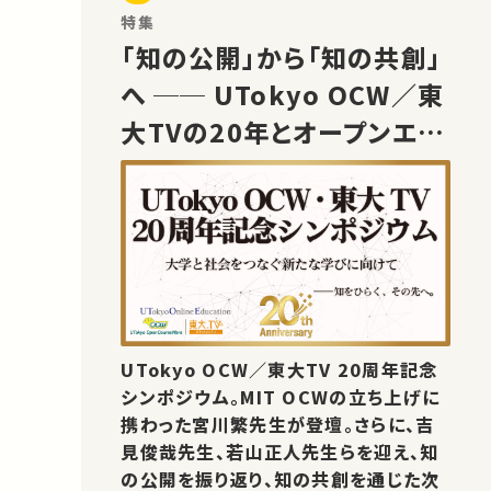
特集
「知の公開」から「知の共創」
へ ── UTokyo OCW／東
大TVの20年とオープンエデ
ュケーションの未来
UTokyo OCW／東大TV 20周年記念
シンポジウム。MIT OCWの立ち上げに
携わった宮川繁先生が登壇。さらに、吉
見俊哉先生、若山正人先生らを迎え、知
の公開を振り返り、知の共創を通じた次