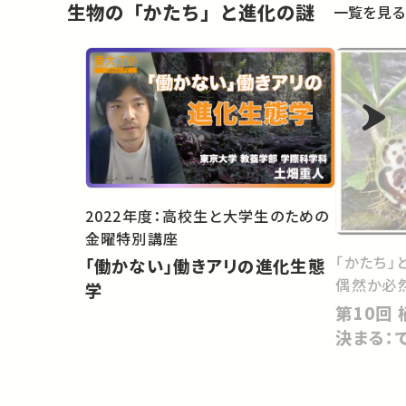
生物の「かたち」と進化の謎
一覧を見る
2022年度：高校生と大学生のための
金曜特別講座
「かたち」
「働かない」働きアリの進化生態
偶然か必
学
第10回 植物の＜見かけ＞はどう
決まる：