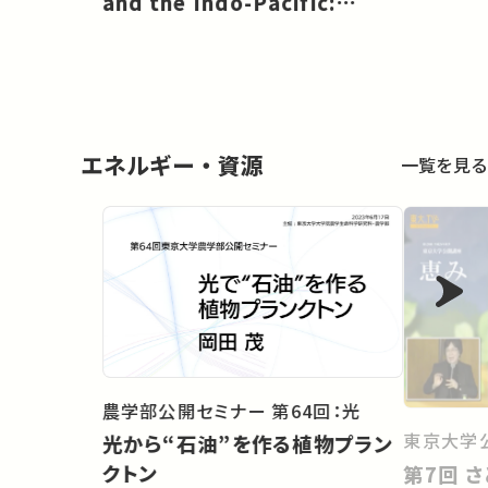
and the Indo-Pacific:
Maintaining Global Unity
[EN]
エネルギー・資源
一覧を見る
農学部公開セミナー 第64回：光
東京大学
光から“石油”を作る植物プラン
クトン
第7回 さとやまの恵みとヒトの持