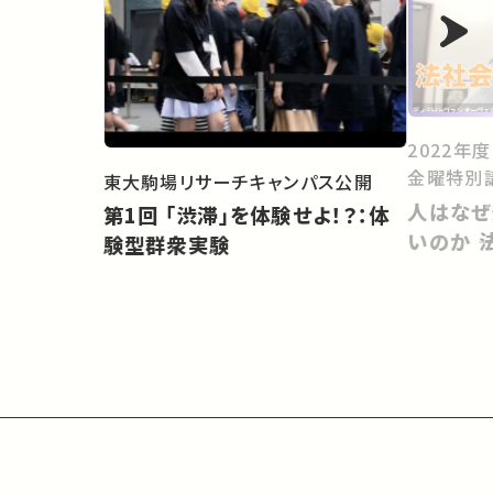
2022年
金曜特別
東大駒場リサーチキャンパス公開
人はなぜ
第1回 「渋滞」を体験せよ！？：体
いのか 
験型群衆実験