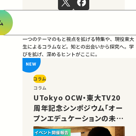
ム
一つのテーマのもと視点を拡げる特集や、現役東大
生によるコラムなど。
知との出会いから探究へ。学
びを拡げ、深めるヒントがここに。
コラム
コラム
UTokyo OCW・東大TV20
周年記念シンポジウム「オー
プンエデュケーションの未
来」の様子をご紹介！