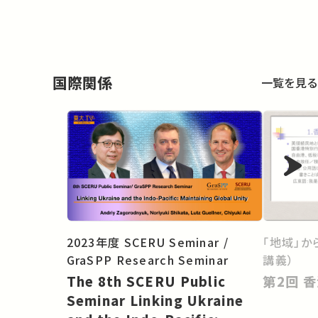
国際関係
一覧を見る
「地域」か
2023年度 SCERU Seminar /
講義）
GraSPP Research Seminar
第
The 8th SCERU Public
Seminar Linking Ukraine