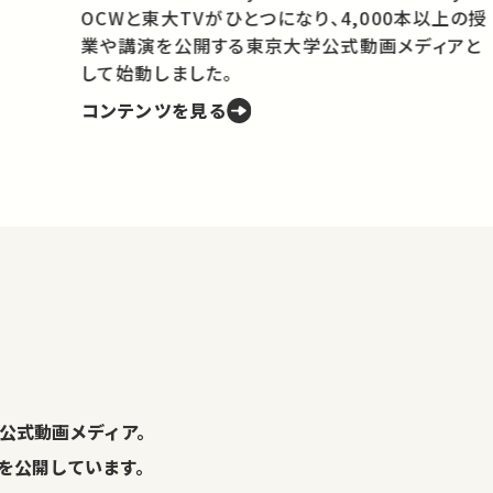
OCWと東大TVがひとつになり、4,000本以上の授
業や講演を公開する東京大学公式動画メディアと
携
して始動しました。
コンテンツを見る
学
の
し
。
公式動画メディア。
演を公開しています。