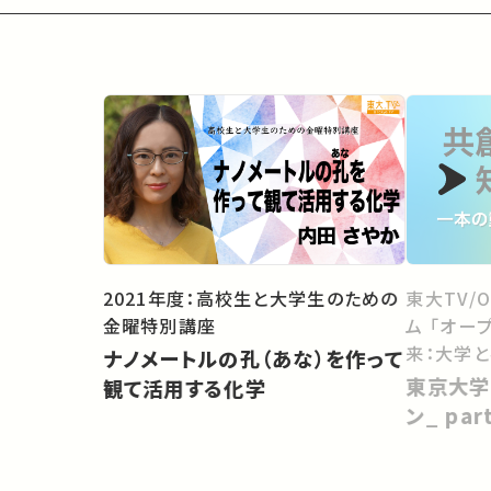
2021年度：高校生と大学生のための
東大TV/
金曜特別講座
ム 「オー
来：大学
ナノメートルの孔（あな）を作って
向けて」
東京大学
観て活用する化学
ン_ pa