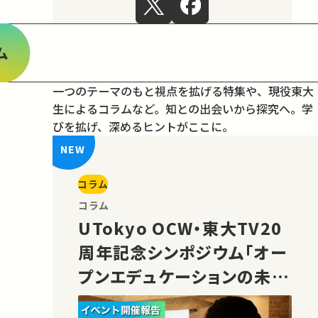
ム
一つのテーマのもと視点を拡げる特集や、現役東大
生によるコラムなど。
知との出会いから探究へ。学
びを拡げ、深めるヒントがここに。
コラム
コラム
UTokyo OCW・東大TV20
周年記念シンポジウム「オー
プンエデュケーションの未
来」の様子をご紹介！