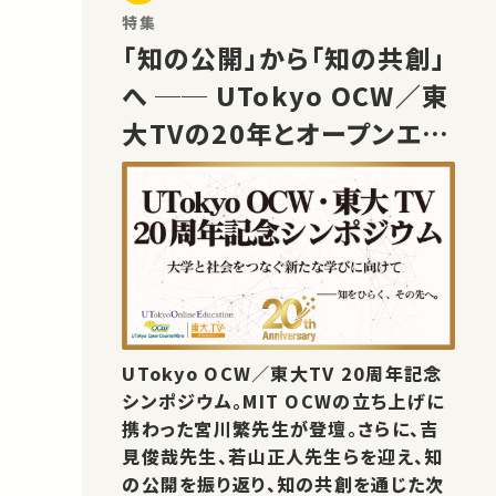
特集
「知の公開」から「知の共創」
へ ── UTokyo OCW／東
大TVの20年とオープンエデ
ュケーションの未来
UTokyo OCW／東大TV 20周年記念
シンポジウム。MIT OCWの立ち上げに
携わった宮川繁先生が登壇。さらに、吉
見俊哉先生、若山正人先生らを迎え、知
の公開を振り返り、知の共創を通じた次