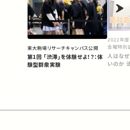
2022年
金曜特別
東大駒場リサーチキャンパス公開
人はなぜ
第1回 「渋滞」を体験せよ！？：体
いのか 
験型群衆実験