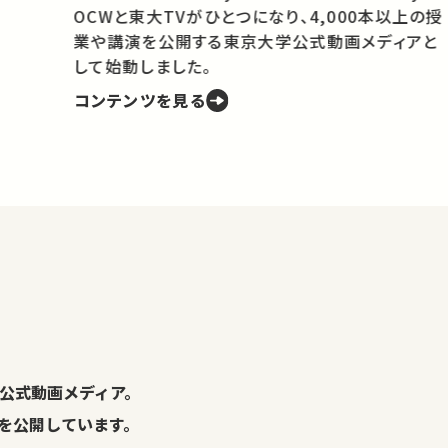
OCWと東大TVがひとつになり、4,000本以上の授
業や講演を公開する東京大学公式動画メディアと
携
して始動しました。
コンテンツを見る
学
の
し
。
公式動画メディア。
演を公開しています。