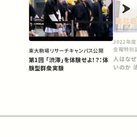
2022年
金曜特別
東大駒場リサーチキャンパス公開
人はなぜ
第1回 「渋滞」を体験せよ！？：体
いのか 
験型群衆実験