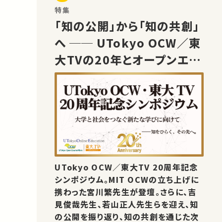
特集
「知の公開」から「知の共創」
へ ── UTokyo OCW／東
大TVの20年とオープンエデ
ュケーションの未来
UTokyo OCW／東大TV 20周年記念
シンポジウム。MIT OCWの立ち上げに
携わった宮川繁先生が登壇。さらに、吉
見俊哉先生、若山正人先生らを迎え、知
の公開を振り返り、知の共創を通じた次