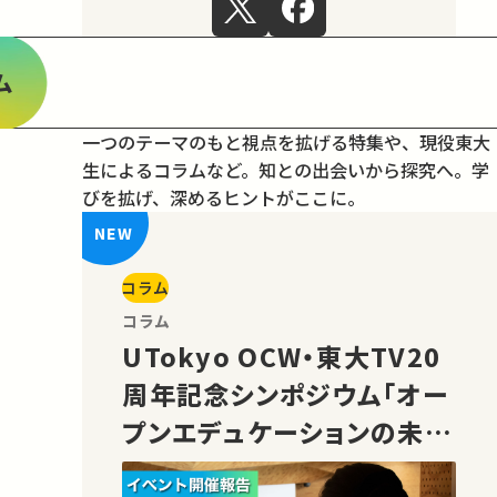
ム
一つのテーマのもと視点を拡げる特集や、現役東大
生によるコラムなど。
知との出会いから探究へ。学
びを拡げ、深めるヒントがここに。
コラム
コラム
UTokyo OCW・東大TV20
周年記念シンポジウム「オー
プンエデュケーションの未
来」の様子をご紹介！