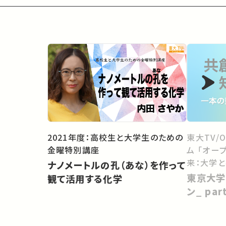
2021年度：高校生と大学生のための
東大TV/
金曜特別講座
ム 「オー
来：大学
ナノメートルの孔（あな）を作って
向けて」
東京大学
観て活用する化学
ン_ pa