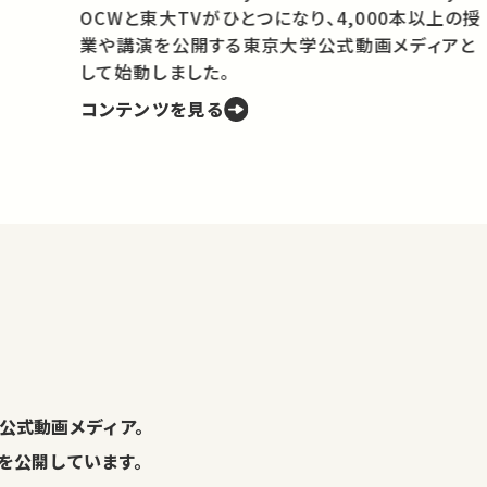
OCWと東大TVがひとつになり、4,000本以上の授
業や講演を公開する東京大学公式動画メディアと
携
して始動しました。
コンテンツを見る
学
の
し
。
公式動画メディア。
演を公開しています。