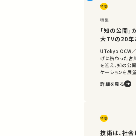
特集
特集
「知の公開」か
大TVの20
UTokyo OC
げに携わった宮
を迎え、知の公
ケーションを展望
詳細を見る
特集
技術は、社会に