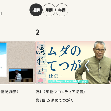
週間
月間
年間
nt
2
術俯瞰講義）
流れ（学術フロンティア講義）
第3回 ムダのてつがく