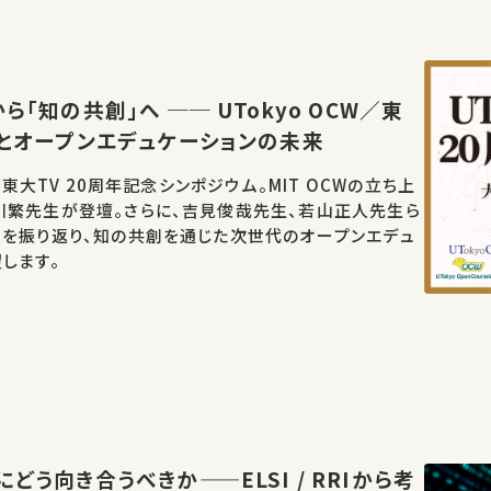
ら「知の共創」へ ── UTokyo OCW／東
年とオープンエデュケーションの未来
W／東大TV 20周年記念シンポジウム。MIT OCWの立ち上
川繁先生が登壇。さらに、吉見俊哉先生、若山正人先生ら
開を振り返り、知の共創を通じた次世代のオープンエデュ
します。
どう向き合うべきか——ELSI / RRIから考