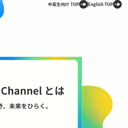
中高生向け TOP
English TOP
Spotligh
技術は、
——ELSI
理のこれ
AIやロボット
に何をもたらす
に、技術と社会
コンテンツを見