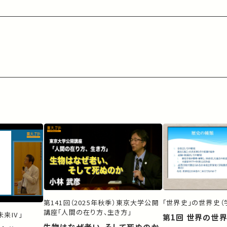
第141回（2025年秋季）東京大学公開
「世界史」の世界史（
講座「人間の在り方、生き方」
来IV」
第1回 世界の世
生物はなぜ老い、そして死ぬのか