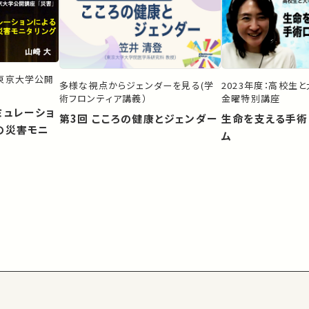
）東京大学公開
多様な視点からジェンダーを見る(学
2023年度：高校生
術フロンティア講義）
金曜特別講座
ミュレーショ
第3回 こころの健康とジェンダー
生命を支える手術
の災害モニ
ム