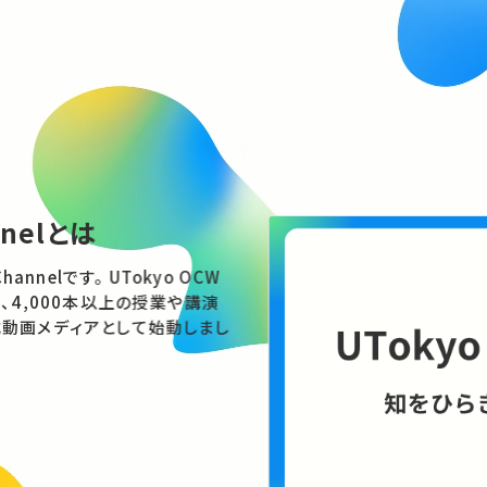
nnelとは
す。 UTokyo OCW
、4,000本以上の授業や講演
動画メディアとして始動しまし