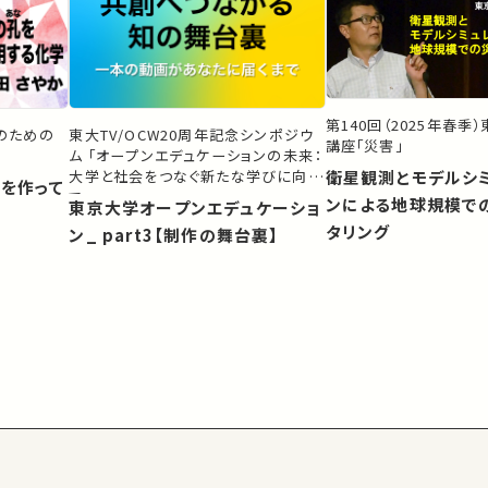
第140回（2025年春季
生のための
東大TV/OCW20周年記念シンポジウ
講座「災害」
ム 「オープンエデュケーションの未来：
大学と社会をつなぐ新たな学びに向け
衛星観測とモデルシ
）を作って
て」
ンによる地球規模で
東京大学オープンエデュケーショ
タリング
ン_ part3【制作の舞台裏】