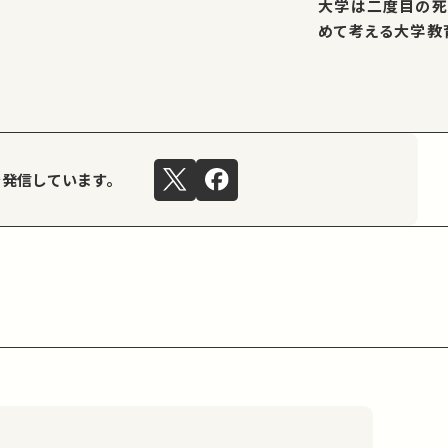
大学は二度目の死
めて考える大学教
を発信しています。