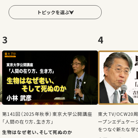
トピックを選ぶ
3
4
第141回（2025年秋季）東京大学公開講座
東大TV/OCW2
「人間の在り方、生き方」
ープンエデュケー
をつなぐ新たな学
生物はなぜ老い、そして死ぬのか