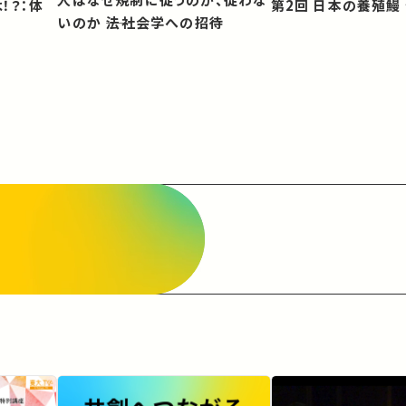
第2回 日本の養殖
いのか ――法社会学への招待