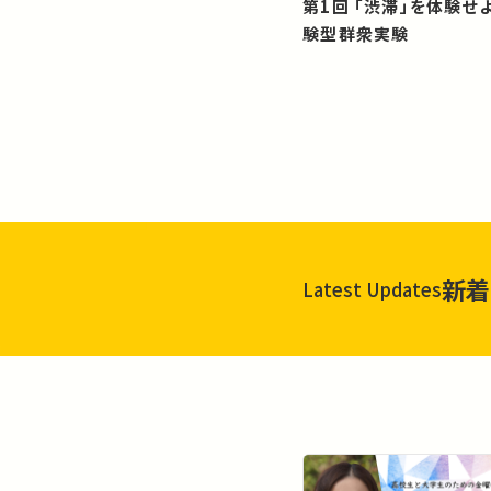
第1回 「渋滞」を体験せよ！？：体
験型群衆実験
新着
Latest Updates
一覧を見る