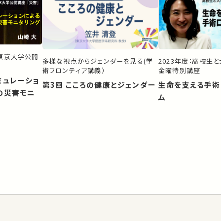
）東京大学公開
多様な視点からジェンダーを見る(学
2023年度：高校生
術フロンティア講義）
金曜特別講座
ミュレーショ
第3回 こころの健康とジェンダー
生命を支える手術
の災害モニ
ム