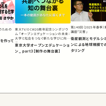
第140回（2025年春季
生のための
東大TV/OCW20周年記念シンポジウ
講座「災害」
ム 「オープンエデュケーションの未来：
大学と社会をつなぐ新たな学びに向け
衛星観測とモデルシ
）を作って
て」
ンによる地球規模で
東京大学オープンエデュケーショ
タリング
ン_ part3【制作の舞台裏】