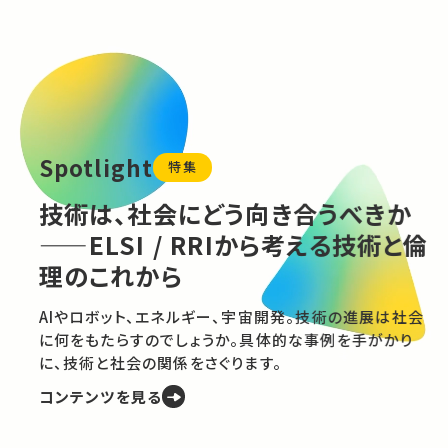
どう向き合うべきか
RRIから考える技術と倫
ー、宇宙開発。技術の進展は社会
うか。具体的な事例を手がかり
さぐります。