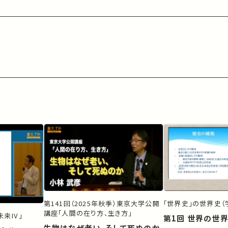
第141回（2025年秋季）東京大学公開
「世界史」の世界史（
講座「人間の在り方、生き方」
来IV」
第1回 世界の世
生物はなぜ老い、そして死ぬのか