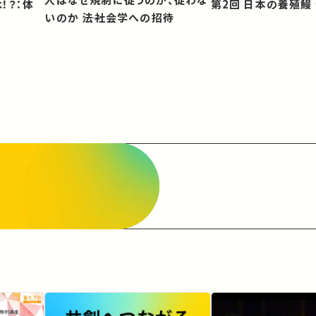
第2回 日本の養殖
いのか ――法社会学への招待