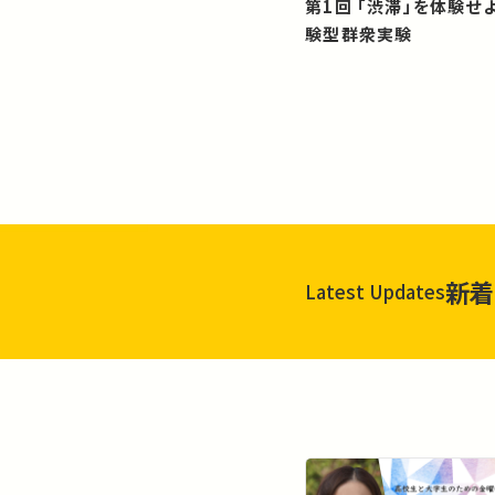
第1回 「渋滞」を体験せよ！？：体
験型群衆実験
新着
Latest Updates
一覧を見る