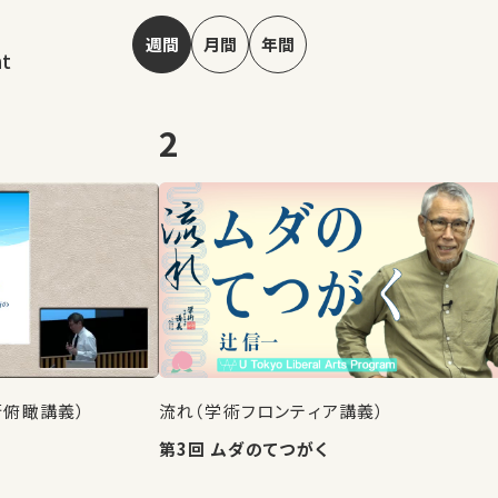
週間
月間
年間
nt
2
術俯瞰講義）
流れ（学術フロンティア講義）
第3回 ムダのてつがく