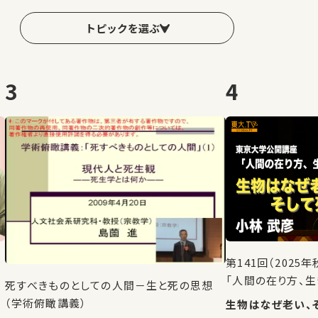
トピックを選ぶ
3
4
第141回（202
「人間の在り方、生
死すべきものとしての人間－生と死の思想
（学術俯瞰講義）
生物はなぜ老い、