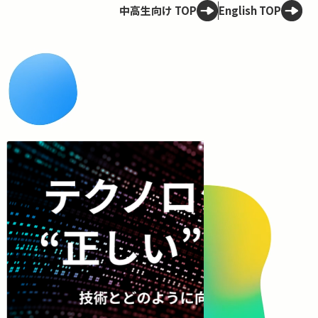
中高生向け TOP
English TOP
Spotligh
OCWアーカイブ
30年後の
ける
30年後、世界は
問の“悪”、共生
問いから、未来
コンテンツを見