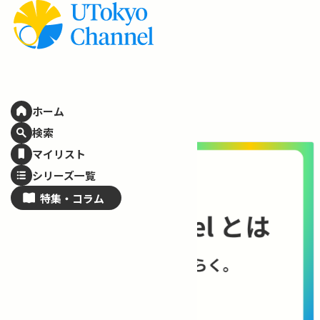
ホーム
Spotlight
特集
検索
技術は、社会に
マイリスト
——ELSI / 
シリーズ一覧
理のこれから
特集・
コラム
AIやロボット、エネルギ
に何をもたらすのでしょ
に、技術と社会の関係を
コンテンツを見る