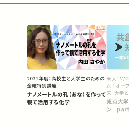
2021年度：高校生と大学生のための
東大TV/
金曜特別講座
ム 「オー
来：大学
ナノメートルの孔（あな）を作って
向けて」
東京大学
観て活用する化学
ン_ pa