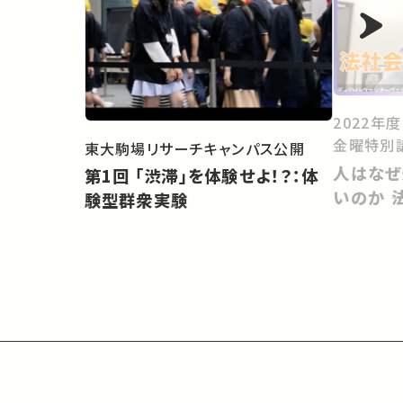
2022年
金曜特別
東大駒場リサーチキャンパス公開
人はなぜ
第1回 「渋滞」を体験せよ！？：体
いのか 
験型群衆実験