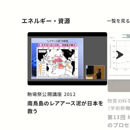
エネルギー・資源
一覧を見る
駒場祭公開講座 2012
物質の科
南鳥島のレアアース泥が日本を
（学術俯瞰
救う
第13回 地球環境を維持するため
のプロセ