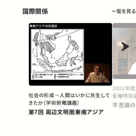
国際関係
一覧を見る
2022年
社会の形成－人間はいかに共生して
金曜特別
きたか（学術俯瞰講義）
不思議の
第7回 周辺文明圏――東南アジア