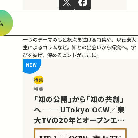
ム
一つのテーマのもと視点を拡げる特集や、現役東大
生によるコラムなど。
知との出会いから探究へ。学
びを拡げ、深めるヒントがここに。
特集
特集
「知の公開」から「知の共創」
へ ── UTokyo OCW／東
大TVの20年とオープンエデ
ュケーションの未来