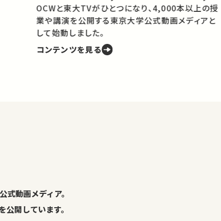
OCWと東大TVがひとつになり、4,000本以上の授
業や講演を公開する東京大学公式動画メディアと
携
して始動しました。
コンテンツを見る
学
の
し
。
公式動画メディア。
演を公開しています。