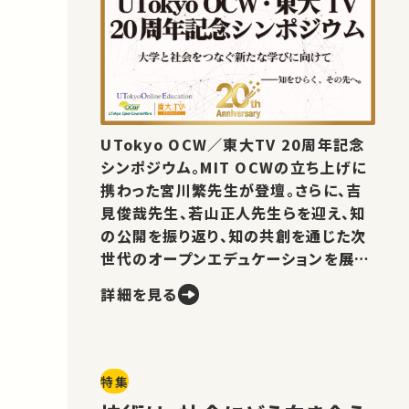
UTokyo OCW／東大TV 20周年記念
シンポジウム。MIT OCWの立ち上げに
携わった宮川繁先生が登壇。さらに、吉
見俊哉先生、若山正人先生らを迎え、知
の公開を振り返り、知の共創を通じた次
世代のオープンエデュケーションを展望
します。
詳細を見る
特集