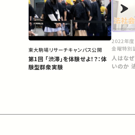
2022年
金曜特別
東大駒場リサーチキャンパス公開
人はなぜ
第1回 「渋滞」を体験せよ！？：体
いのか 
験型群衆実験