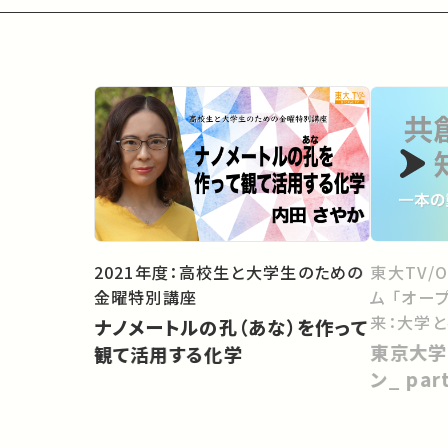
2021年度：高校生と大学生のための
東大TV/
金曜特別講座
ム 「オー
来：大学
ナノメートルの孔（あな）を作って
向けて」
東京大学
観て活用する化学
ン_ pa