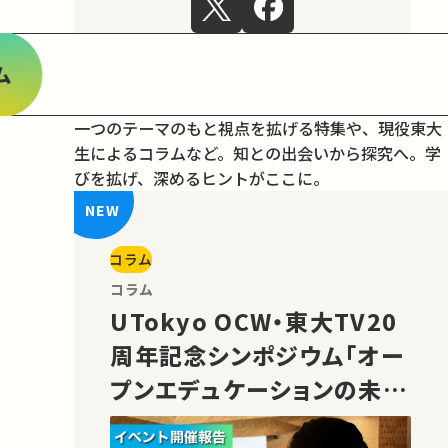
ム
一つのテーマのもと視点を拡げる特集や、現役東大
生によるコラムなど。
知との出会いから探究へ。学
びを拡げ、深めるヒントがここに。
コラム
コラム
UTokyo OCW・東大TV20
周年記念シンポジウム「オー
プンエデュケーションの未
来」の様子をご紹介！