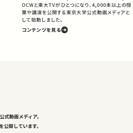
OCWと東大TVがひとつになり、4,000本以上の授
業や講演を公開する東京大学公式動画メディアと
携
して始動しました。
コンテンツを見る
学
の
し
。
公式動画メディア。
演を公開しています。