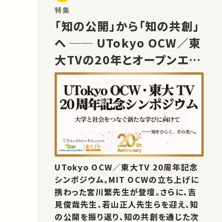
特集
「知の公開」から「知の共創」
へ ── UTokyo OCW／東
大TVの20年とオープンエデ
ュケーションの未来
UTokyo OCW／東大TV 20周年記念
シンポジウム。MIT OCWの立ち上げに
携わった宮川繁先生が登壇。さらに、吉
見俊哉先生、若山正人先生らを迎え、知
の公開を振り返り、知の共創を通じた次