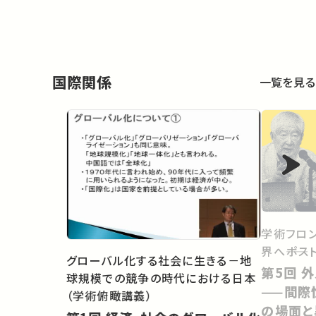
国際関係
一覧を見る
学術フロン
界へ――ポス
グローバル化する社会に生きる－地
第5回 外人にかたりかけること
球規模での競争の時代における日本
——間際性(
（学術俯瞰講義）
の場面と