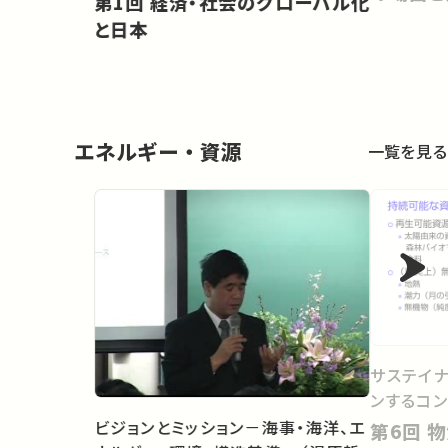
第1回 経済・社会のグローバル化
政治
と日本
エネルギー・資源
一覧を見る
サステイナ
ンするコン
ビジョンとミッション－海事・海洋、エ
第6回 物質とエネルギーの差し