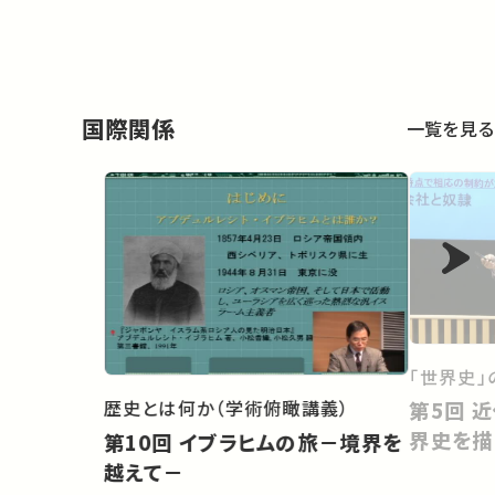
国際関係
一覧を見る
「世界史」
歴史とは何か（学術俯瞰講義）
第5回 近代を超越して新たな世
界史を描
第10回 イブラヒムの旅－境界を
越えて－