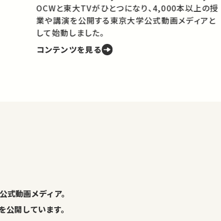
OCWと東大TVがひとつになり、4,000本以上の授
業や講演を公開する東京大学公式動画メディアと
携
して始動しました。
コンテンツを見る
学
の
し
。
公式動画メディア。
演を公開しています。