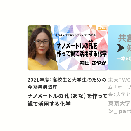
2021年度：高校生と大学生のための
東大TV/
金曜特別講座
ム 「オー
来：大学
ナノメートルの孔（あな）を作って
向けて」
東京大学
観て活用する化学
ン_ pa