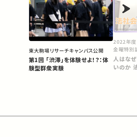
2022年
金曜特別
東大駒場リサーチキャンパス公開
人はなぜ
第1回 「渋滞」を体験せよ！？：体
いのか 
験型群衆実験