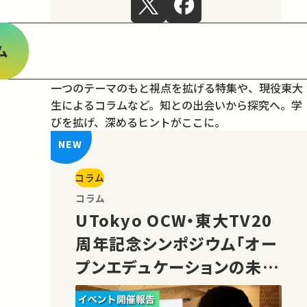
ム
一つのテーマのもと視点を拡げる特集や、現役東大
生によるコラムなど。
知との出会いから探究へ。学
びを拡げ、深めるヒントがここに。
コラム
コラム
UTokyo OCW・東大TV20
周年記念シンポジウム「オー
プンエデュケーションの未
来」の様子をご紹介！