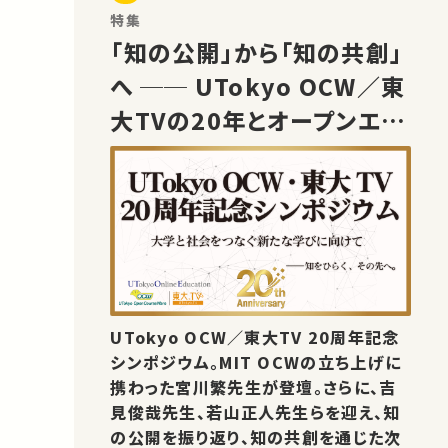
特集
「知の公開」から「知の共創」
へ ── UTokyo OCW／東
大TVの20年とオープンエデ
ュケーションの未来
UTokyo OCW／東大TV 20周年記念
シンポジウム。MIT OCWの立ち上げに
携わった宮川繁先生が登壇。さらに、吉
見俊哉先生、若山正人先生らを迎え、知
の公開を振り返り、知の共創を通じた次