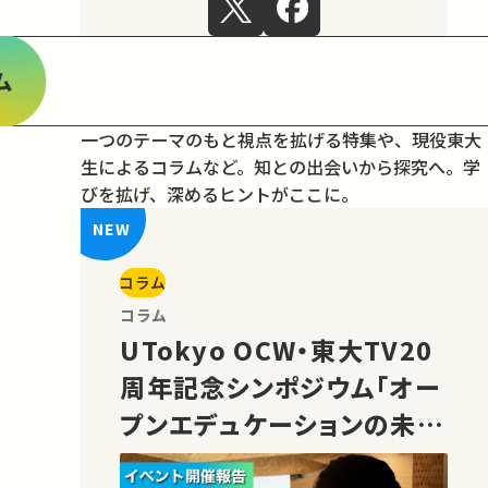
ム
一つのテーマのもと視点を拡げる特集や、現役東大
生によるコラムなど。
知との出会いから探究へ。学
びを拡げ、深めるヒントがここに。
コラム
コラム
UTokyo OCW・東大TV20
周年記念シンポジウム「オー
プンエデュケーションの未
来」の様子をご紹介！