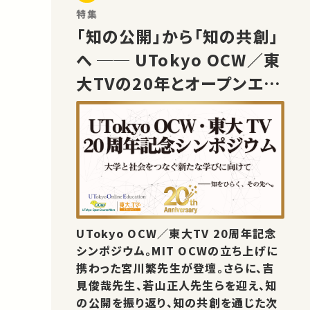
特集
「知の公開」から「知の共創」
へ ── UTokyo OCW／東
大TVの20年とオープンエデ
ュケーションの未来
UTokyo OCW／東大TV 20周年記念
シンポジウム。MIT OCWの立ち上げに
携わった宮川繁先生が登壇。さらに、吉
見俊哉先生、若山正人先生らを迎え、知
の公開を振り返り、知の共創を通じた次