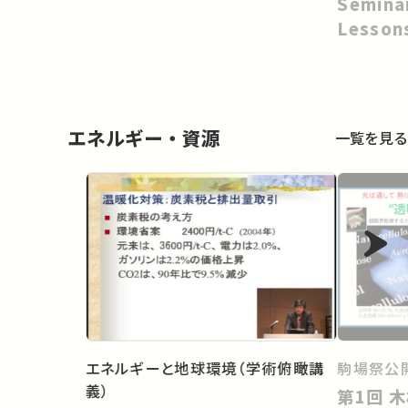
Semina
Lesson
from O
Russia’
Ukraine
エネルギー・資源
一覧を見る
エネルギーと地球環境（学術俯瞰講
駒場祭公開
義）
第1回 木材のナノテクノロジー：