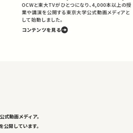
OCWと東大TVがひとつになり、4,000本以上の授
業や講演を公開する東京大学公式動画メディアと
携
して始動しました。
コンテンツを見る
学
の
し
。
公式動画メディア。
演を公開しています。