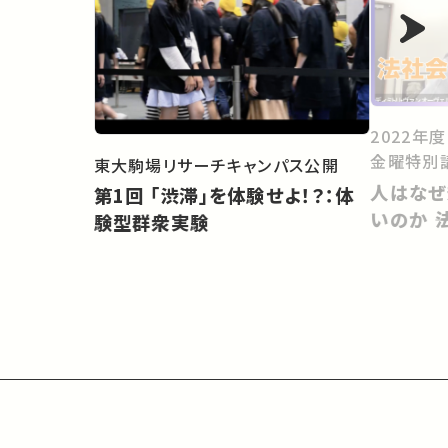
2022年
金曜特別
東大駒場リサーチキャンパス公開
人はなぜ
第1回 「渋滞」を体験せよ！？：体
いのか 
験型群衆実験