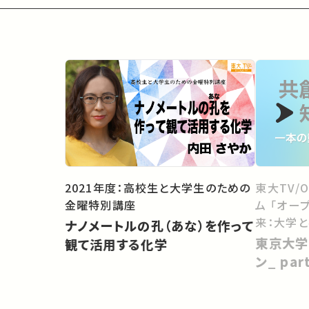
2021年度：高校生と大学生のための
東大TV/
金曜特別講座
ム 「オー
来：大学
ナノメートルの孔（あな）を作って
向けて」
東京大学
観て活用する化学
ン_ pa