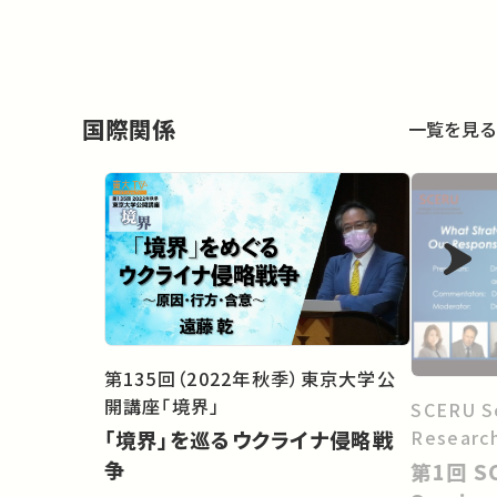
国際関係
一覧を見る
第135回（2022年秋季）東京大学公
開講座「境界」
SCERU S
Researc
「境界」を巡るウクライナ侵略戦
争
第1回 SCERU Public